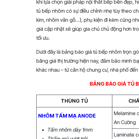
khi lựa chọn giải pháp nội thất bếp bền đẹp,
tủ bếp nhôm có sự điều chỉnh nhẹ tùy theo ch
kim, nhôm vân gỗ…), phụ kiện đi kèm cũng như
giá cập nhật sẽ giúp gia chủ chủ động hơn tro
tối ưu.
Dưới đây là bảng báo giá tủ bếp nhôm trọn gó
bằng giá thị trường hiện nay, đảm bảo minh 
khác nhau – từ căn hộ chung cư, nhà phố đến 
BẢNG BÁO GIÁ TỦ 
THÙNG TỦ
CHẤ
Melamine 
NHÔM TẤM MẠ ANODE
An Cường
Tấm nhôm dày 1mm
Laminate 
Thẩm mỹ vượt trội