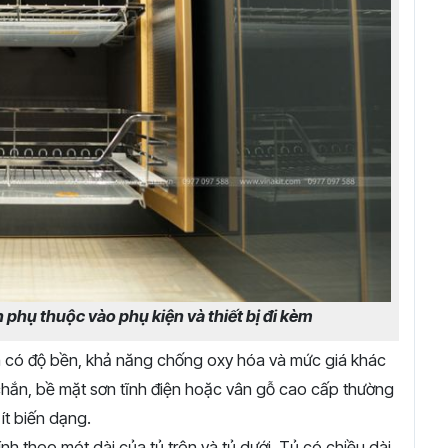
 phụ thuộc vào phụ kiện và thiết bị đi kèm
m có độ bền, khả năng chống oxy hóa và mức giá khác
chắn, bề mặt sơn tĩnh điện hoặc vân gỗ cao cấp thường
ít biến dạng.
ính theo mét dài của tủ trên và tủ dưới. Tủ có chiều dài