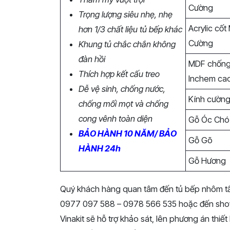
Cường
Trọng lượng siêu nhẹ, nhẹ
Acrylic cố
hơn 1/3 chất liệu tủ bếp khác
Cường
Khung tủ chắc chắn không
đàn hồi
MDF chống
Thích hợp kết cấu treo
Inchem ca
Dễ vệ sinh, chống nước,
Kính cường
chống mối mọt và chống
cong vênh toàn diện
Gỗ Óc Chó
BẢO HÀNH 10 NĂM/ BẢO
Gỗ Gõ
HÀNH 24h
Gỗ Hương
Quý khách hàng quan tâm đến tủ bếp nhôm tấm V
0977 097 588 – 0978 566 535 hoặc đến showr
Vinakit sẽ hỗ trợ khảo sát, lên phương án thiế