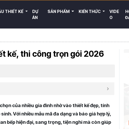
U THIẾT KẾ
DỰ
SẢN PHẨM
KIẾN THỨC
VIDE
H
ÁN
O
Đ
t kế, thi công trọn gói 2026
họn của nhiều gia đình nhờ vào thiết kế đẹp, tính
sinh. Với nhiều mẫu mã đa dạng và báo giá hợp lý,
 bếp hiện đại, sang trọng, tiện nghi mà còn giúp