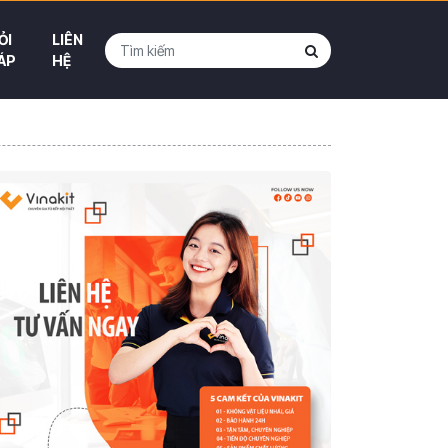
ỎI
LIÊN
ÁP
HỆ