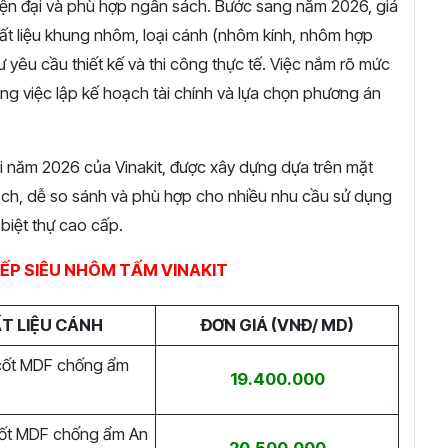
 hiện đại và phù hợp ngân sách. Bước sang năm 2026, giá
ất liệu khung nhôm, loại cánh (nhôm kính, nhôm hợp
 yêu cầu thiết kế và thi công thực tế. Việc nắm rõ mức
ng việc lập kế hoạch tài chính và lựa chọn phương án
i năm 2026 của Vinakit, được xây dựng dựa trên mặt
bạch, dễ so sánh và phù hợp cho nhiều nhu cầu sử dụng
biệt thự cao cấp.
BẾP SIÊU NHÔM TẤM VINAKIT
T LIỆU CÁNH
ĐƠN GIÁ (VNĐ/ MD)
cốt MDF chống ẩm
19.400.000
cốt MDF chống ẩm An