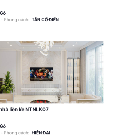
Gỗ
 - Phong cách:
TÂN CỔ ĐIỂN
 nhà liền kề NTNLK07
Gỗ
 - Phong cách:
HIỆN ĐẠI