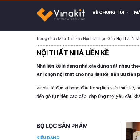
VỀ CHÚNG TÔI
MẪ
Trang chủ
/
Mẫu thiết kế
/
Nội Thất Trọn Gói
/
Nội Thất Nhà
NỘI THẤT NHÀ LIỀN KỀ
Nhà liền kề là dạng nhà xây dựng sát nhau the
Khi chọn nội thất cho nhà liền kề, nên ưu tiên 
Vinakit là đơn vị hàng đầu trong lĩnh vực thiết kế,
đến gỗ tự nhiên cao cấp, đáp ứng mọi yêu cầu kh
BỘ LỌC SẢN PHẨM
KIỂU DÁNG