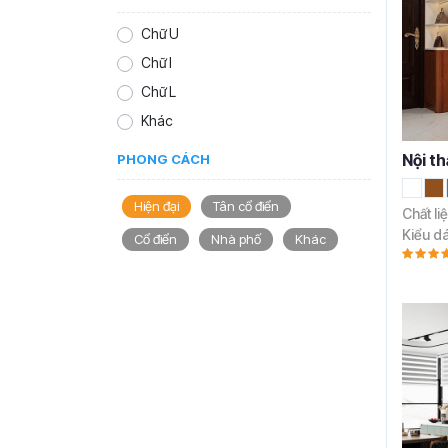
Chữ U
Chữ I
Chữ L
Khác
Nội t
PHONG CÁCH
Hiện đại
Tân cổ điển
Chất li
Kiểu d
Cổ điển
Nhà phố
Khác