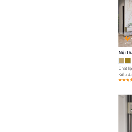
Nội t
Chất li
Kiểu d