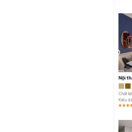
Nội t
Chất li
Kiểu d