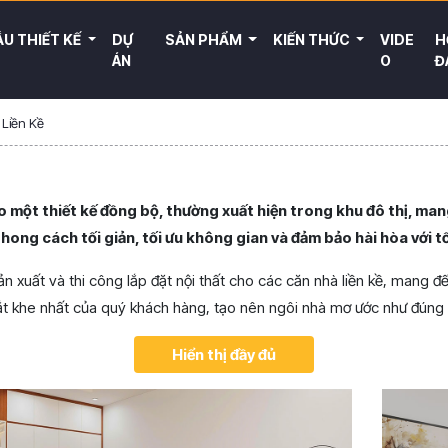
U THIẾT KẾ
DỰ
SẢN PHẨM
KIẾN THỨC
VIDE
H
ÁN
O
Đ
 Liền Kề
o một thiết kế đồng bộ, thường xuất hiện trong khu đô thị, mang
phong cách tối giản, tối ưu không gian và đảm bảo hài hòa với t
 sản xuất và thi công lắp đặt nội thất cho các căn nhà liền kề, mang đ
ắt khe nhất của quý khách hàng, tạo nên ngôi nhà mơ ước như đúng
Hiển thị đầy đủ