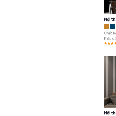
Nội t
Chất li
Kiểu d
Nội t