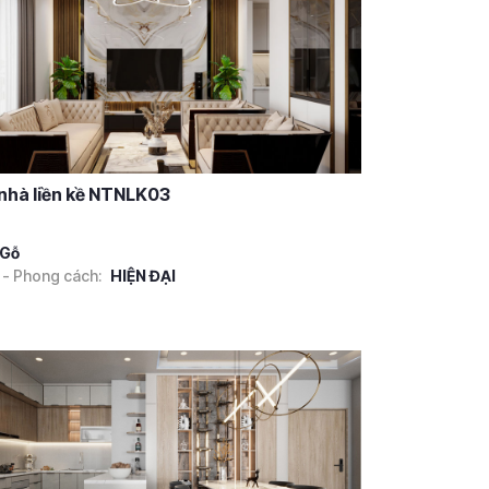
 nhà liền kề NTNLK03
Gỗ
 - Phong cách:
HIỆN ĐẠI