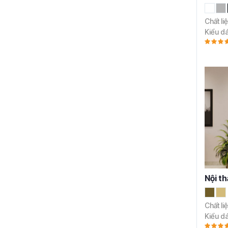
Chất li
Kiểu d
Nội t
Chất li
Kiểu d