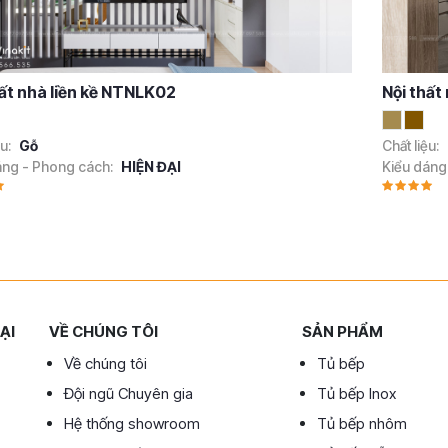
hất nhà liền kề NTNLK02
Nội thất
ệu:
Gỗ
Chất liệu:
áng - Phong cách:
HIỆN ĐẠI
Kiểu dáng
ẠI
VỀ CHÚNG TÔI
SẢN PHẨM
Về chúng tôi
Tủ bếp
Đội ngũ Chuyên gia
Tủ bếp Inox
Hệ thống showroom
Tủ bếp nhôm