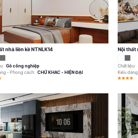
hất nhà liền kề NTNLK14
Nội thất
ệu:
Gỗ công nghiệp
Chất liệu:
áng - Phong cách:
CHỮ KHAC - HIỆN ĐẠI
Kiểu dáng