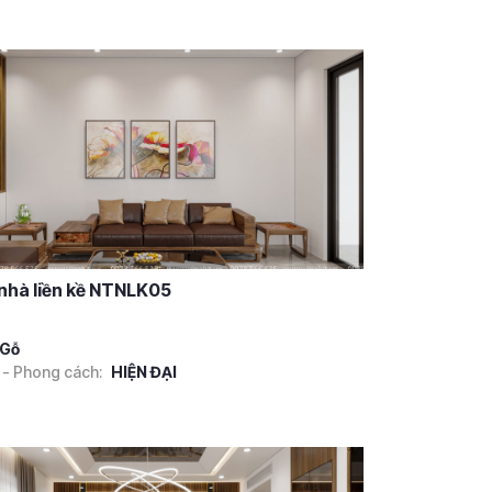
 nhà liền kề NTNLK05
Gỗ
 - Phong cách:
HIỆN ĐẠI