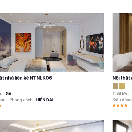
hất nhà liền kề NTNLK06
Nội thất
ệu:
Gỗ
Chất liệu:
áng - Phong cách:
HIỆN ĐẠI
Kiểu dáng