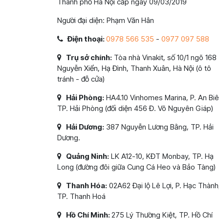
Thành phố Hà Nội cấp ngày 09/03/2019
Người đại diện: Phạm Văn Hân
Điện thoại:
0978 566 535
-
0977 097 588
Trụ sở chính:
Tòa nhà Vinakit, số 10/1 ngõ 168
Nguyễn Xiển, Hạ Đình, Thanh Xuân, Hà Nội (ô tô
tránh - đỗ cửa)
Hải Phòng:
HA4.10 Vinhomes Marina, P. An Biê
TP. Hải Phòng (đối diện 456 Đ. Võ Nguyên Giáp)
Hải Dương:
387 Nguyễn Lương Bằng, TP. Hải
Dương.
Quảng Ninh:
LK A12-10, KĐT Monbay, TP. Hạ
Long (đường đôi giữa Cung Cá Heo và Bảo Tàng)
Thanh Hóa:
02A62 Đại lộ Lê Lợi, P. Hạc Thành
TP. Thanh Hoá
Hồ Chí Minh:
275 Lý Thường Kiệt, TP. Hồ Chí