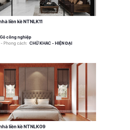
 nhà liền kề NTNLK11
Gỗ công nghiệp
 - Phong cách:
CHỮ KHAC - HIỆN ĐẠI
 nhà liền kề NTNLK09