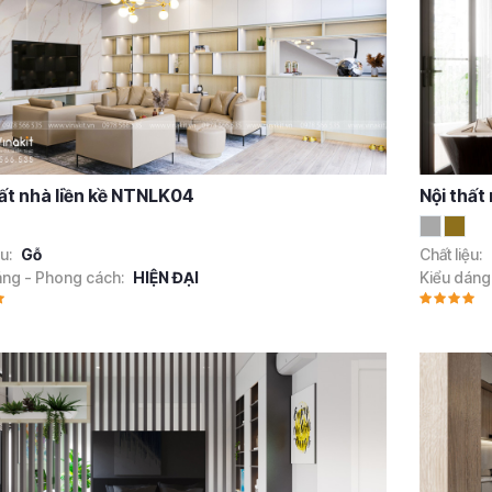
hất nhà liền kề NTNLK04
Nội thất
ệu:
Gỗ
Chất liệu:
áng - Phong cách:
HIỆN ĐẠI
Kiểu dáng