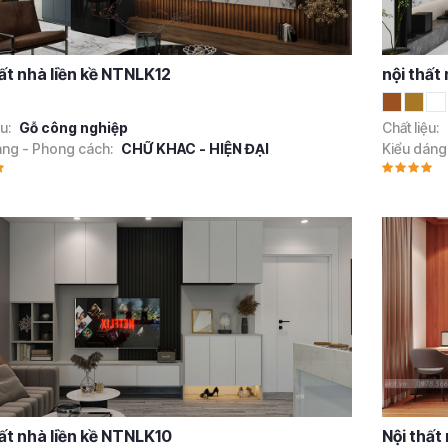
hất nhà liền kề NTNLK12
nội thất
ệu:
Gỗ công nghiệp
Chất liệu:
áng - Phong cách:
CHỮ KHAC - HIỆN ĐẠI
Kiểu dáng
hất nhà liền kề NTNLK10
Nội thất