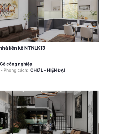
 nhà liền kề NTNLK13
Gỗ công nghiệp
 - Phong cách:
CHỮ L - HIỆN ĐẠI