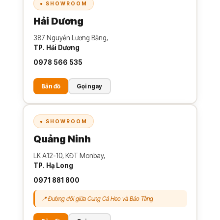
● SHOWROOM
Hải Dương
387 Nguyễn Lương Bằng,
TP. Hải Dương
0978 566 535
Bản đồ
Gọi ngay
● SHOWROOM
Quảng Ninh
LK A12-10, KĐT Monbay,
TP. Hạ Long
0971 881 800
📍 Đường đôi giữa Cung Cá Heo và Bảo Tàng