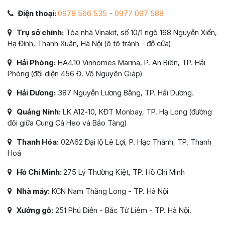
Điện thoại:
0978 566 535
-
0977 097 588
Trụ sở chính:
Tòa nhà Vinakit, số 10/1 ngõ 168 Nguyễn Xiển,
Hạ Đình, Thanh Xuân, Hà Nội (ô tô tránh - đỗ cửa)
Hải Phòng:
HA4.10 Vinhomes Marina, P. An Biên, TP. Hải
Phòng (đối diện 456 Đ. Võ Nguyên Giáp)
Hải Dương:
387 Nguyễn Lương Bằng, TP. Hải Dương.
Quảng Ninh:
LK A12-10, KĐT Monbay, TP. Hạ Long (đường
đôi giữa Cung Cá Heo và Bảo Tàng)
Thanh Hóa:
02A62 Đại lộ Lê Lợi, P. Hạc Thành, TP. Thanh
Hoá
Hồ Chí Minh:
275 Lý Thường Kiệt, TP. Hồ Chí Minh
Nhà máy:
KCN Nam Thăng Long - TP. Hà Nội
Xưởng gỗ:
251 Phú Diễn - Bắc Từ Liêm - TP. Hà Nội.