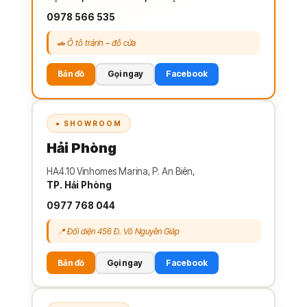
0978 566 535
🚗 Ô tô tránh – đỗ cửa
Bản đồ
Gọi ngay
Facebook
● SHOWROOM
Hải Phòng
HA4.10 Vinhomes Marina, P. An Biên,
TP. Hải Phòng
0977 768 044
📍 Đối diện 456 Đ. Võ Nguyên Giáp
Bản đồ
Gọi ngay
Facebook