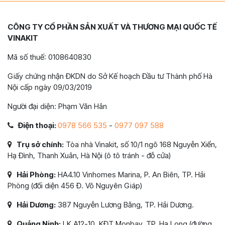
CÔNG TY CỔ PHẦN SẢN XUẤT VÀ THƯƠNG MẠI QUỐC TẾ
VINAKIT
Mã số thuế: 0108640830
Giấy chứng nhận ĐKDN do Sở Kế hoạch Đầu tư Thành phố Hà
Nội cấp ngày 09/03/2019
Người đại diện: Phạm Văn Hân
Điện thoại:
0978 566 535
-
0977 097 588
Trụ sở chính:
Tòa nhà Vinakit, số 10/1 ngõ 168 Nguyễn Xiển,
Hạ Đình, Thanh Xuân, Hà Nội (ô tô tránh - đỗ cửa)
Hải Phòng:
HA4.10 Vinhomes Marina, P. An Biên, TP. Hải
Phòng (đối diện 456 Đ. Võ Nguyên Giáp)
Hải Dương:
387 Nguyễn Lương Bằng, TP. Hải Dương.
Quảng Ninh:
LK A12-10, KĐT Monbay, TP. Hạ Long (đường