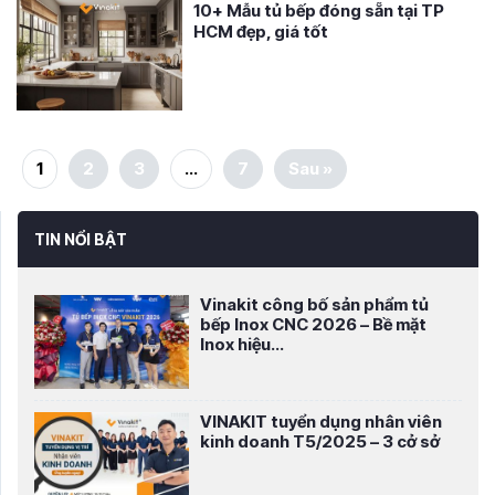
10+ Mẫu tủ bếp đóng sẵn tại TP
HCM đẹp, giá tốt
1
2
3
…
7
Sau »
TIN NỔI BẬT
Vinakit công bố sản phẩm tủ
bếp Inox CNC 2026 – Bề mặt
Inox hiệu...
VINAKIT tuyển dụng nhân viên
kinh doanh T5/2025 – 3 cở sở