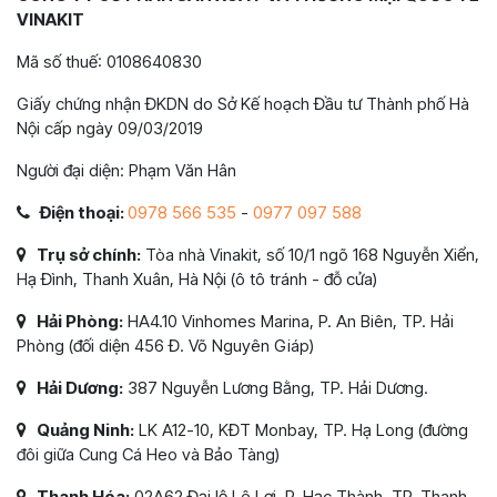
VINAKIT
Mã số thuế: 0108640830
Giấy chứng nhận ĐKDN do Sở Kế hoạch Đầu tư Thành phố Hà
Nội cấp ngày 09/03/2019
Người đại diện: Phạm Văn Hân
Điện thoại:
0978 566 535
-
0977 097 588
Trụ sở chính:
Tòa nhà Vinakit, số 10/1 ngõ 168 Nguyễn Xiển,
Hạ Đình, Thanh Xuân, Hà Nội (ô tô tránh - đỗ cửa)
Hải Phòng:
HA4.10 Vinhomes Marina, P. An Biên, TP. Hải
Phòng (đối diện 456 Đ. Võ Nguyên Giáp)
Hải Dương:
387 Nguyễn Lương Bằng, TP. Hải Dương.
Quảng Ninh:
LK A12-10, KĐT Monbay, TP. Hạ Long (đường
đôi giữa Cung Cá Heo và Bảo Tàng)
Thanh Hóa:
02A62 Đại lộ Lê Lợi, P. Hạc Thành, TP. Thanh