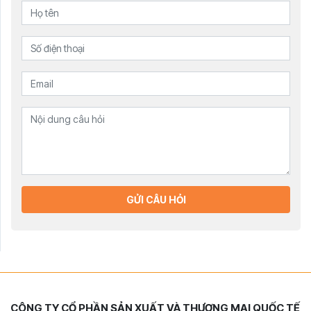
GỬI CÂU HỎI
CÔNG TY CỔ PHẦN SẢN XUẤT VÀ THƯƠNG MẠI QUỐC TẾ