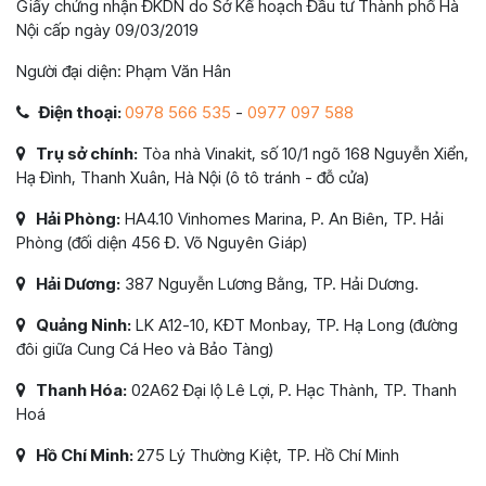
Giấy chứng nhận ĐKDN do Sở Kế hoạch Đầu tư Thành phố Hà
Nội cấp ngày 09/03/2019
Người đại diện: Phạm Văn Hân
Điện thoại:
0978 566 535
-
0977 097 588
Trụ sở chính:
Tòa nhà Vinakit, số 10/1 ngõ 168 Nguyễn Xiển,
Hạ Đình, Thanh Xuân, Hà Nội (ô tô tránh - đỗ cửa)
Hải Phòng:
HA4.10 Vinhomes Marina, P. An Biên, TP. Hải
Phòng (đối diện 456 Đ. Võ Nguyên Giáp)
Hải Dương:
387 Nguyễn Lương Bằng, TP. Hải Dương.
Quảng Ninh:
LK A12-10, KĐT Monbay, TP. Hạ Long (đường
đôi giữa Cung Cá Heo và Bảo Tàng)
Thanh Hóa:
02A62 Đại lộ Lê Lợi, P. Hạc Thành, TP. Thanh
Hoá
Hồ Chí Minh:
275 Lý Thường Kiệt, TP. Hồ Chí Minh