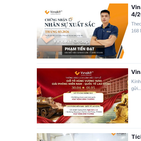
Vin
4/
Theo
168 
Vin
Kính
gửi..
Tíc