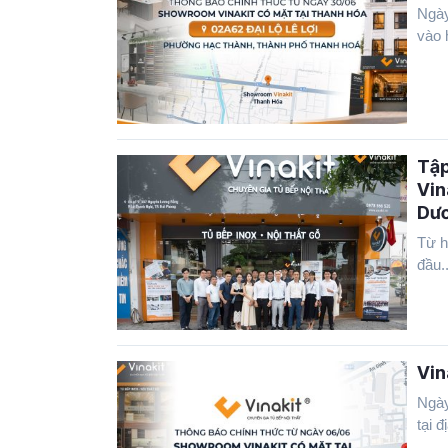
Ngày
vào h
Tập
Vin
Dư
Từ h
đầu..
Vin
Ngày
tại 