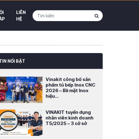
ỎI
LIÊN
ÁP
HỆ
TIN NỔI BẬT
Vinakit công bố sản
phẩm tủ bếp Inox CNC
2026 – Bề mặt Inox
hiệu...
VINAKIT tuyển dụng
nhân viên kinh doanh
T5/2025 – 3 cở sở