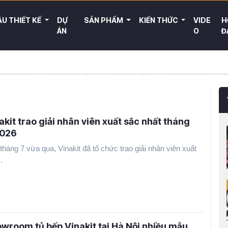
U THIẾT KẾ
DỰ
SẢN PHẨM
KIẾN THỨC
VIDE
H
ÁN
O
Đ
akit trao giải nhân viên xuất sắc nhất tháng
2026
tháng 7 vừa qua, Vinakit đã tổ chức trao giải nhân viên xuất
.
wroom tủ bếp Vinakit tại Hà Nội nhiều mẫu