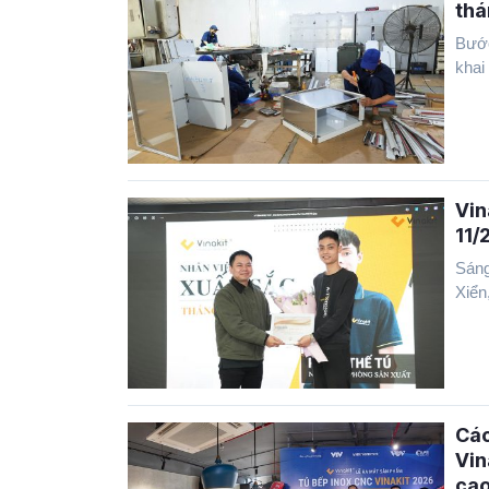
thá
Bước
khai 
Vin
11/
Sáng
Xiển,
Các
Vin
cao