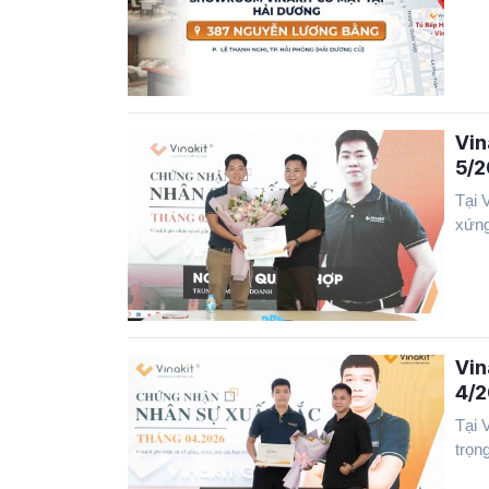
Vin
5/
Tại 
xứng
Vin
4/
Tại 
trọng