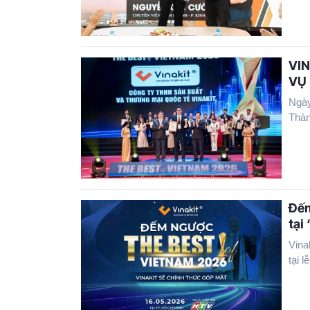
VIN
VỤ
Ngày
Thàn
Đếm
tại
Vina
tại lễ