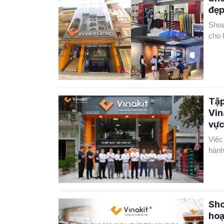
đẹp
Show
cho 
Tập
Vin
vực
Việc
hành 
Sho
hoạ