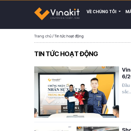
VỀ CHÚNG TÔI
MẪ
Trang chủ
/
Tin tức hoạt động
TIN TỨC HOẠT ĐỘNG
Vin
6/
Đầu 
sắc..
Sho