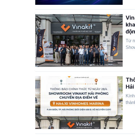
Vin
kha
độ
Từ n
Show
Thô
Hải
Kính
thành