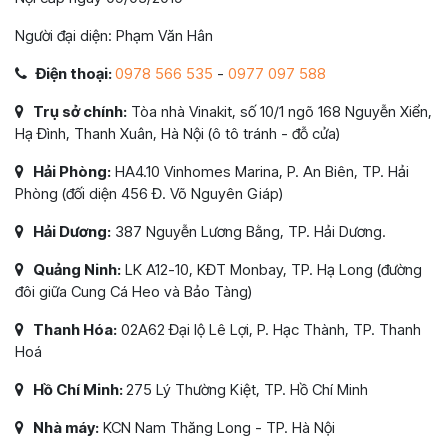
Người đại diện: Phạm Văn Hân
Điện thoại:
0978 566 535
-
0977 097 588
Trụ sở chính:
Tòa nhà Vinakit, số 10/1 ngõ 168 Nguyễn Xiển,
Hạ Đình, Thanh Xuân, Hà Nội (ô tô tránh - đỗ cửa)
Hải Phòng:
HA4.10 Vinhomes Marina, P. An Biên, TP. Hải
Phòng (đối diện 456 Đ. Võ Nguyên Giáp)
Hải Dương:
387 Nguyễn Lương Bằng, TP. Hải Dương.
Quảng Ninh:
LK A12-10, KĐT Monbay, TP. Hạ Long (đường
đôi giữa Cung Cá Heo và Bảo Tàng)
Thanh Hóa:
02A62 Đại lộ Lê Lợi, P. Hạc Thành, TP. Thanh
Hoá
Hồ Chí Minh:
275 Lý Thường Kiệt, TP. Hồ Chí Minh
Nhà máy:
KCN Nam Thăng Long - TP. Hà Nội