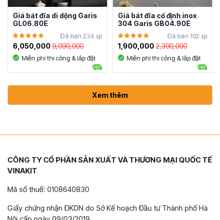
Giá bát đĩa di dộng Garis
Giá bát đĩa cố định inox
GL06.80E
304 Garis GB04.90E
Đã bán 234 sp
Đã bán 102 sp
6,050,000
9,090,000
1,900,000
2,390,000
Miễn phí thi công & lắp đặt
Miễn phí thi công & lắp đặt
Xem thêm
CÔNG TY CỔ PHẦN SẢN XUẤT VÀ THƯƠNG MẠI QUỐC TẾ
VINAKIT
Mã số thuế: 0108640830
Giấy chứng nhận ĐKDN do Sở Kế hoạch Đầu tư Thành phố Hà
Nội cấp ngày 09/03/2019