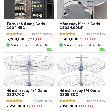
Tủ đồ khô 4 tầng Garis
Mâm xoay hình lá Garis
GS04.45C
GS03N.90L/R
Đã bán 300 sp
Đã bán 98 sp
6,200,000
9,990,000
5,500,000
7,290,000
Miễn phí thi công & lắp đặt
Miễn phí thi công & lắp đặt
Hệ mâm xoay 4/4 Garis
Hệ mâm xoay 3/4 Garis
GS07.70C
GS05.80C
Đã bán 94 sp
Đã bán 68 sp
2,250,000
3,290,000
2,150,000
3,190,000