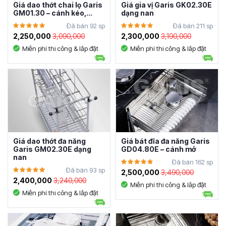
Giá dao thớt chai lọ Garis
Giá gia vị Garis GK02.30E
GM01.30 – cánh kéo,...
dạng nan
Đã bán 92 sp
Đã bán 211 sp
2,250,000
3,090,000
2,300,000
3,190,000
Miễn phí thi công & lắp đặt
Miễn phí thi công & lắp đặt
Giá dao thớt đa năng
Giá bát đĩa đa năng Garis
Garis GM02.30E dạng
GD04.80E – cánh mở
nan
Đã bán 162 sp
Đã bán 93 sp
2,500,000
3,490,000
2,400,000
3,240,000
Miễn phí thi công & lắp đặt
Miễn phí thi công & lắp đặt