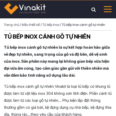
Trang chủ
/
Mẫu thiết kế
/
Tủ bếp Inox
/
Tủ bếp Inox cánh gỗ tự nhiên
TỦ BẾP INOX CÁNH GỖ TỰ NHIÊN
Tủ bếp inox cánh gỗ tự nhiên là sự kết hợp hoàn hảo giữa
vẻ đẹp tự nhiên, sang trọng của gỗ và độ bền, dễ vệ sinh
của inox. Sản phẩm này mang lại không gian bếp vừa hiện
đại vừa ấm cúng, tạo cảm giác gần gũi với thiên nhiên mà
vẫn đảm bảo tính năng sử dụng lâu dài.
Tủ bếp inox cánh gỗ tự nhiên Vinakit là loại tủ bếp có khung tủ
được làm từ vật liệu inox 304 không sơn tĩnh điện. Phần cánh tủ
được làm từ các loại gỗ tự nhiên… Phụ kiện lắp đặt thông
thường gồm có giá bát, kệ đựng dụng cụ nhà bếp, kệ đựng thìa
dĩa, thùng rác…theo yêu cầu của khách hàng.