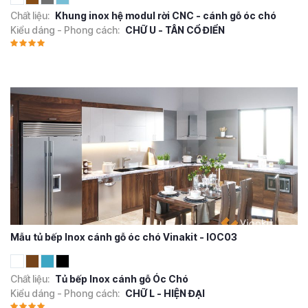
Chất liệu:
Khung inox hệ modul rời CNC - cánh gỗ óc chó
Kiểu dáng - Phong cách:
CHỮ U - TÂN CỔ ĐIỂN
Mẫu tủ bếp Inox cánh gỗ óc chó Vinakit - IOC03
Chất liệu:
Tủ bếp Inox cánh gỗ Óc Chó
Kiểu dáng - Phong cách:
CHỮ L - HIỆN ĐẠI