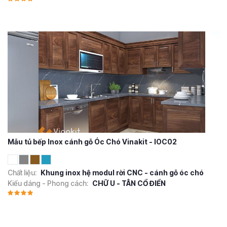
Mẫu tủ bếp Inox cánh gỗ Óc Chó Vinakit - IOC02
Chất liệu:
Khung inox hệ modul rời CNC - cánh gỗ óc chó
Kiểu dáng - Phong cách:
CHỮ U - TÂN CỔ ĐIỂN