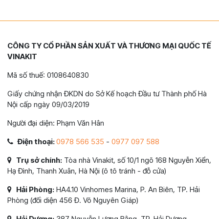
CÔNG TY CỔ PHẦN SẢN XUẤT VÀ THƯƠNG MẠI QUỐC TẾ
VINAKIT
Mã số thuế: 0108640830
Giấy chứng nhận ĐKDN do Sở Kế hoạch Đầu tư Thành phố Hà
Nội cấp ngày 09/03/2019
Người đại diện: Phạm Văn Hân
Điện thoại:
0978 566 535
-
0977 097 588
Trụ sở chính:
Tòa nhà Vinakit, số 10/1 ngõ 168 Nguyễn Xiển,
Hạ Đình, Thanh Xuân, Hà Nội (ô tô tránh - đỗ cửa)
Hải Phòng:
HA4.10 Vinhomes Marina, P. An Biên, TP. Hải
Phòng (đối diện 456 Đ. Võ Nguyên Giáp)
Hải Dương:
387 Nguyễn Lương Bằng, TP. Hải Dương.