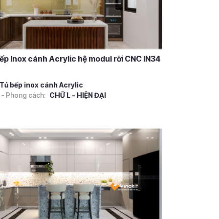
ếp Inox cánh Acrylic hệ modul rời CNC IN34
Tủ bếp inox cánh Acrylic
 - Phong cách:
CHỮ L - HIỆN ĐẠI