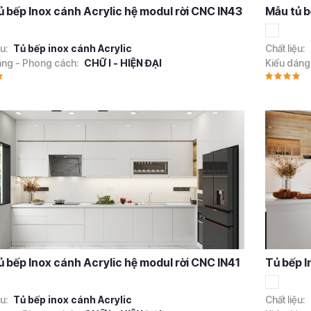
ủ bếp Inox cánh Acrylic hệ modul rời CNC IN43
Mẫu tủ b
ệu:
Tủ bếp inox cánh Acrylic
Chất liệu:
áng - Phong cách:
CHỮ I - HIỆN ĐẠI
Kiểu dáng
ủ bếp Inox cánh Acrylic hệ modul rời CNC IN41
Tủ bếp I
ệu:
Tủ bếp inox cánh Acrylic
Chất liệu: