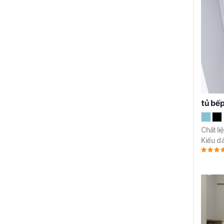
tủ bế
Chất li
Kiểu d