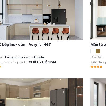
ủ bếp Inox cánh Acrylic IN47
Mẫu tủ b
ệu:
Tủ bếp inox cánh Acrylic
Chất liệu:
áng - Phong cách:
CHỮ L - HIỆN ĐẠI
Kiểu dáng