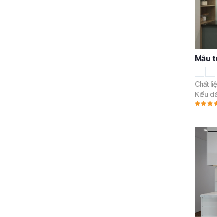
Mẫu t
Chất li
Kiểu d