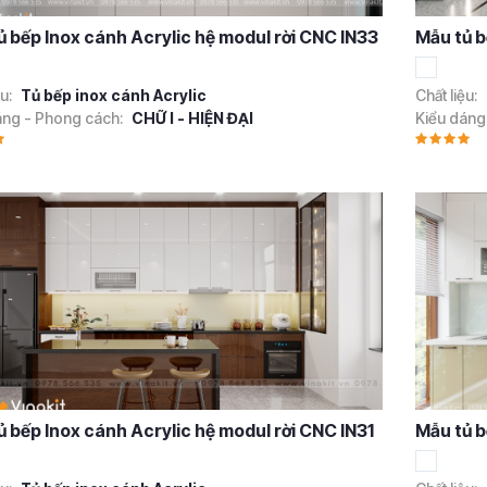
ủ bếp Inox cánh Acrylic hệ modul rời CNC IN33
Mẫu tủ b
ệu:
Tủ bếp inox cánh Acrylic
Chất liệu:
áng - Phong cách:
CHỮ I - HIỆN ĐẠI
Kiểu dáng
ủ bếp Inox cánh Acrylic hệ modul rời CNC IN31
Mẫu tủ b