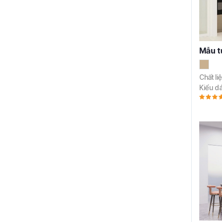
Mẫu t
Chất li
Kiểu d