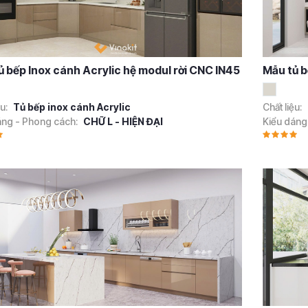
ủ bếp Inox cánh Acrylic hệ modul rời CNC IN45
Mẫu tủ b
ệu:
Tủ bếp inox cánh Acrylic
Chất liệu:
áng - Phong cách:
CHỮ L - HIỆN ĐẠI
Kiểu dáng