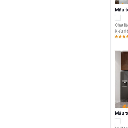
Mẫu t
Chất li
Kiểu d
Mẫu t