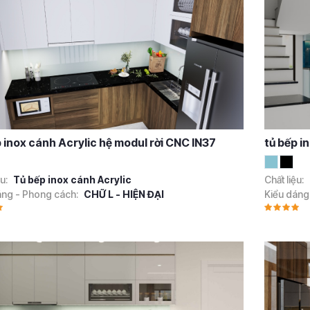
p inox cánh Acrylic hệ modul rời CNC IN37
tủ bếp i
ệu:
Tủ bếp inox cánh Acrylic
Chất liệu:
áng - Phong cách:
CHỮ L - HIỆN ĐẠI
Kiểu dáng