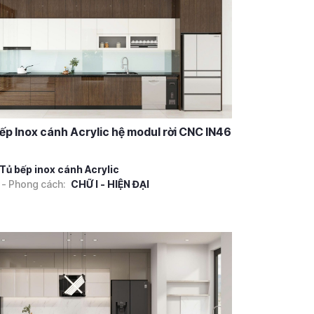
ếp Inox cánh Acrylic hệ modul rời CNC IN46
Tủ bếp inox cánh Acrylic
 - Phong cách:
CHỮ I - HIỆN ĐẠI