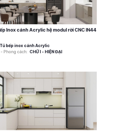
ếp Inox cánh Acrylic hệ modul rời CNC IN44
Tủ bếp inox cánh Acrylic
 - Phong cách:
CHỮ I - HIỆN ĐẠI