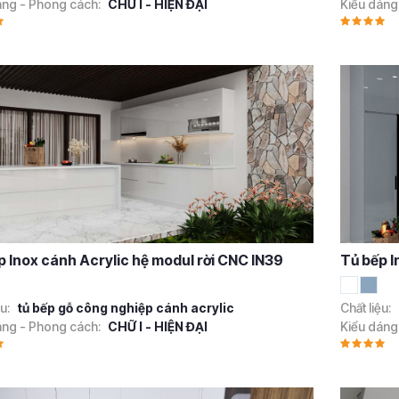
áng - Phong cách:
CHỮ I - HIỆN ĐẠI
Kiểu dáng
p Inox cánh Acrylic hệ modul rời CNC IN39
Tủ bếp I
ệu:
tủ bếp gỗ công nghiệp cánh acrylic
Chất liệu:
áng - Phong cách:
CHỮ I - HIỆN ĐẠI
Kiểu dáng