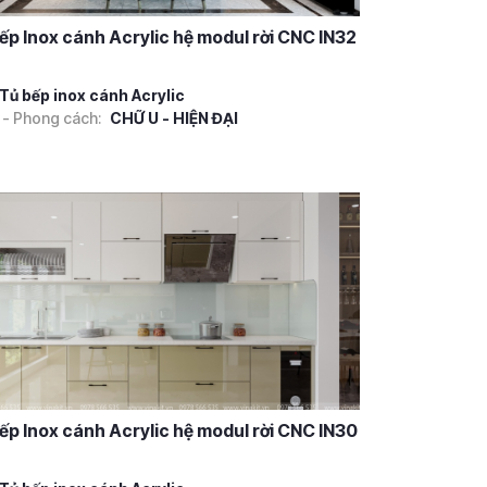
ếp Inox cánh Acrylic hệ modul rời CNC IN32
Tủ bếp inox cánh Acrylic
 - Phong cách:
CHỮ U - HIỆN ĐẠI
ếp Inox cánh Acrylic hệ modul rời CNC IN30