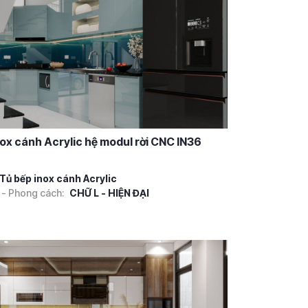
nox cánh Acrylic hệ modul rời CNC IN36
Tủ bếp inox cánh Acrylic
 - Phong cách:
CHỮ L - HIỆN ĐẠI