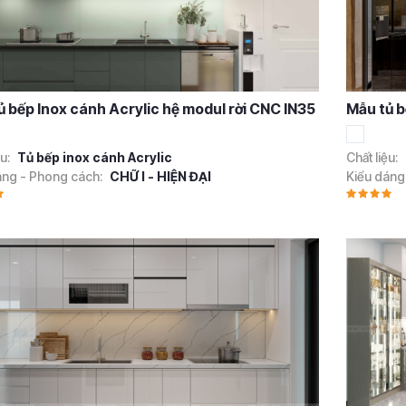
ủ bếp Inox cánh Acrylic hệ modul rời CNC IN35
Mẫu tủ b
ệu:
Tủ bếp inox cánh Acrylic
Chất liệu:
áng - Phong cách:
CHỮ I - HIỆN ĐẠI
Kiểu dáng