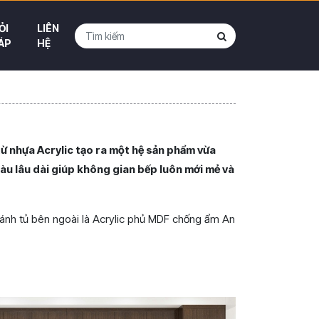
ỎI
LIÊN
ÁP
HỆ
 từ nhựa Acrylic tạo ra một hệ sản phẩm vừa
màu lâu dài giúp không gian bếp luôn mới mẻ và
 cánh tủ bên ngoài là Acrylic phủ MDF chống ẩm An