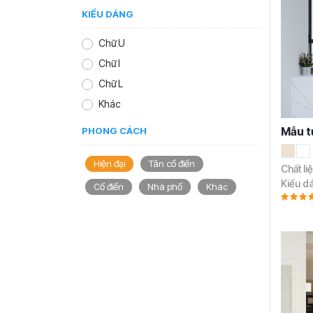
KIỂU DÁNG
Chữ U
Chữ I
Chữ L
Khác
Mẫu t
PHONG CÁCH
Hiện đại
Tân cổ điển
Chất li
Kiểu d
Cổ điển
Nhà phố
Khác