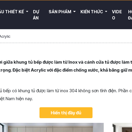
U THIẾT KẾ
DỰ
SẢN PHẨM
KIẾN THỨC
VIDE
H
ÁN
O
Đ
crylic
vời giữa khung tủ bếp được làm từ Inox và cánh cửa tủ được làm
rọng. Đặc biệt Acrylic với đặc điểm chống xước, khả băng giữ 
g tủ bếp có khung tủ được làm từ inox 304 không sơn tĩnh điện. Phần
Việt Nam hiện nay.
Hiển thị đầy đủ