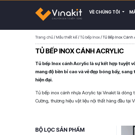
VỀ CHÚNG TÔI
MẪ
Trang chủ
/
Mẫu thiết kế
/
Tủ bếp Inox
/
Tủ Bếp Inox Cánh A
TỦ BẾP INOX CÁNH ACRYLIC
Tủ bếp Inox cánh Acrylic là sự kết hợp tuyệt 
mang độ bền bỉ cao và vẻ đẹp bóng bẩy, sang t
hiện đại.
Tủ bếp inox cánh nhựa Acrylic tại Vinakit là dòn
Cường, thương hiệu vật liệu nội thất hàng đầu tại 
BỘ LỌC SẢN PHẨM