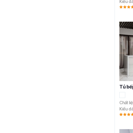
Kiểu d
Tủ bế
Chất li
Kiểu d