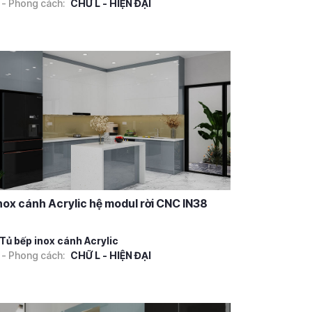
 - Phong cách:
CHỮ L - HIỆN ĐẠI
nox cánh Acrylic hệ modul rời CNC IN38
Tủ bếp inox cánh Acrylic
 - Phong cách:
CHỮ L - HIỆN ĐẠI