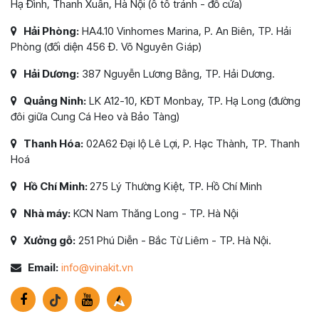
Hạ Đình, Thanh Xuân, Hà Nội (ô tô tránh - đỗ cửa)
Hải Phòng:
HA4.10 Vinhomes Marina, P. An Biên, TP. Hải
Phòng (đối diện 456 Đ. Võ Nguyên Giáp)
Hải Dương:
387 Nguyễn Lương Bằng, TP. Hải Dương.
Quảng Ninh:
LK A12-10, KĐT Monbay, TP. Hạ Long (đường
đôi giữa Cung Cá Heo và Bảo Tàng)
Thanh Hóa:
02A62 Đại lộ Lê Lợi, P. Hạc Thành, TP. Thanh
Hoá
Hồ Chí Minh:
275 Lý Thường Kiệt, TP. Hồ Chí Minh
Nhà máy:
KCN Nam Thăng Long - TP. Hà Nội
Xưởng gỗ:
251 Phú Diễn - Bắc Từ Liêm - TP. Hà Nội.
Email:
info@vinakit.vn