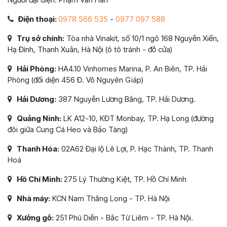
Điện thoại:
0978 566 535
-
0977 097 588
Trụ sở chính:
Tòa nhà Vinakit, số 10/1 ngõ 168 Nguyễn Xiển,
Hạ Đình, Thanh Xuân, Hà Nội (ô tô tránh - đỗ cửa)
Hải Phòng:
HA4.10 Vinhomes Marina, P. An Biên, TP. Hải
Phòng (đối diện 456 Đ. Võ Nguyên Giáp)
Hải Dương:
387 Nguyễn Lương Bằng, TP. Hải Dương.
Quảng Ninh:
LK A12-10, KĐT Monbay, TP. Hạ Long (đường
đôi giữa Cung Cá Heo và Bảo Tàng)
Thanh Hóa:
02A62 Đại lộ Lê Lợi, P. Hạc Thành, TP. Thanh
Hoá
Hồ Chí Minh:
275 Lý Thường Kiệt, TP. Hồ Chí Minh
Nhà máy:
KCN Nam Thăng Long - TP. Hà Nội
Xưởng gỗ:
251 Phú Diễn - Bắc Từ Liêm - TP. Hà Nội.