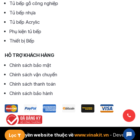
Tủ bếp gỗ công nghiệp
Tủ bếp nhựa
Tủ bếp Acrylic
Phụ kiện tủ bếp
Thiết bị Bếp
HỖ TRỢ KHÁCH HÀNG
Chính sách bảo mật
Chính sách vận chuyển
Chính sách thanh toán
Chính sách bảo hành
© Bản quyền website thuộc về
www.vinakit.vn
- Developer
Lọc