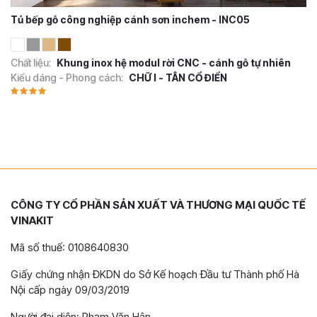
Tủ bếp gỗ công nghiệp cánh sơn inchem - INC05
Chất liệu:
Khung inox hệ modul rời CNC - cánh gỗ tự nhiên
Kiểu dáng - Phong cách:
CHỮ I - TÂN CỔ ĐIỂN
CÔNG TY CỔ PHẦN SẢN XUẤT VÀ THƯƠNG MẠI QUỐC TẾ
VINAKIT
Mã số thuế: 0108640830
Giấy chứng nhận ĐKDN do Sở Kế hoạch Đầu tư Thành phố Hà
Nội cấp ngày 09/03/2019
Người đại diện: Phạm Văn Hân