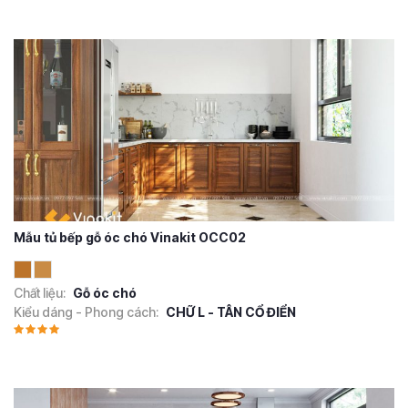
Mẫu tủ bếp gỗ óc chó Vinakit OCC02
Chất liệu:
Gỗ óc chó
Kiểu dáng - Phong cách:
CHỮ L - TÂN CỔ ĐIỂN