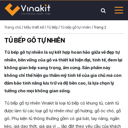
Trang chủ
/
Mẫu thiết kế
/
Tủ Bếp
/
Tủ bếp gỗ tự nhiên
/
Trang 2
TỦ BẾP GỖ TỰ NHIÊN
Tủ bếp gỗ tự nhiên là sự kết hợp hoàn hảo giữa vẻ đẹp tự
nhiên, bền vững của gỗ và thiết kế hiện đại, tinh tế, đem lại
không gian bếp sang trọng, ấm cúng. Sản phẩm này
không chỉ thể hiện gu thẩm mỹ tinh tế của gia chủ mà còn
đảm bảo tính năng lưu trữ và độ bền cao, là lựa chọn lý
tưởng cho mọi không gian sống.
Tủ bếp gỗ tự nhiên Vinakit là loại tủ bếp có khung tủ, cánh tủ
được làm từ các loại gỗ tự nhiên như: gỗ hương, gỗ óc chó, gỗ
gõ. Phụ kiện tủ thông thường gồm có giá bát, tay nâng, ngăn
kéo, giá dao thớt, giá gia vị … lắp đặt theo yêu cầu của khách