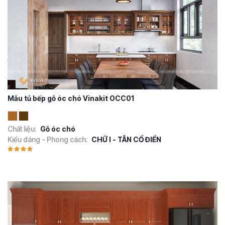
Mẫu tủ bếp gỗ óc chó Vinakit OCC01
Chất liệu:
Gỗ óc chó
Kiểu dáng - Phong cách:
CHỮ I - TÂN CỔ ĐIỂN