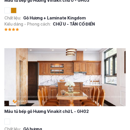
Mẫu tủ bếp gỗ Hương Vinakit chữ U - GH03
Chất liệu:
Gỗ Hương + Laminate Kingdom
Kiểu dáng - Phong cách:
CHỮ U - TÂN CỔ ĐIỂN
Mẫu tủ bếp gỗ Hương Vinakit chữ L - GH02
Chất liệu:
Gỗ hương