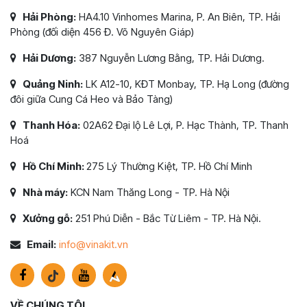
Hải Phòng:
HA4.10 Vinhomes Marina, P. An Biên, TP. Hải
Phòng (đối diện 456 Đ. Võ Nguyên Giáp)
Hải Dương:
387 Nguyễn Lương Bằng, TP. Hải Dương.
Quảng Ninh:
LK A12-10, KĐT Monbay, TP. Hạ Long (đường
đôi giữa Cung Cá Heo và Bảo Tàng)
Thanh Hóa:
02A62 Đại lộ Lê Lợi, P. Hạc Thành, TP. Thanh
Hoá
Hồ Chí Minh:
275 Lý Thường Kiệt, TP. Hồ Chí Minh
Nhà máy:
KCN Nam Thăng Long - TP. Hà Nội
Xưởng gỗ:
251 Phú Diễn - Bắc Từ Liêm - TP. Hà Nội.
Email:
info@vinakit.vn
VỀ CHÚNG TÔI