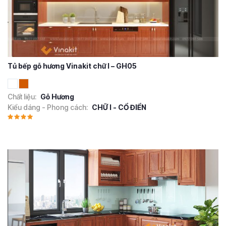
Tủ bếp gỗ hương Vinakit chữ I – GH05
Chất liệu:
Gỗ Hương
Kiểu dáng - Phong cách:
CHỮ I - CỔ ĐIỂN