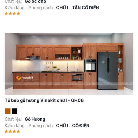
Chất liệu:
Gỗ óc chó
Kiểu dáng - Phong cách:
CHỮ I - TÂN CỔ ĐIỂN
Tủ bếp gỗ hương Vinakit chữ I – GH06
Chất liệu:
Gỗ Hương
Kiểu dáng - Phong cách:
CHỮ I - CỔ ĐIỂN