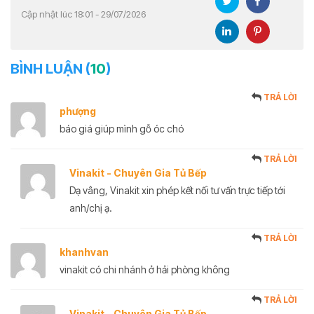
Cập nhật lúc 18:01 - 29/07/2026
BÌNH LUẬN (
10
)
TRẢ LỜI
phượng
báo giá giúp mình gỗ óc chó
TRẢ LỜI
Vinakit - Chuyên Gia Tủ Bếp
Dạ vâng, Vinakit xin phép kết nối tư vấn trực tiếp tới
anh/chị ạ.
TRẢ LỜI
khanhvan
vinakit có chi nhánh ở hải phòng không
TRẢ LỜI
Vinakit - Chuyên Gia Tủ Bếp