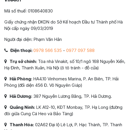
Mã số thuế: 0108640830
Giấy chứng nhận ĐKDN do Sở Kế hoạch Đầu tư Thành phố Hà
Nội cấp ngày 09/03/2019
Người đại diện: Phạm Văn Hân
Điện thoại:
0978 566 535
-
0977 097 588
Trụ sở chính:
Tòa nhà Vinakit, số 10/1 ngõ 168 Nguyễn Xiển,
Hạ Đình, Thanh Xuân, Hà Nội (ô tô tránh - đỗ cửa)
Hải Phòng:
HA4.10 Vinhomes Marina, P. An Biên, TP. Hải
Phòng (đối diện 456 Đ. Võ Nguyên Giáp)
Hải Dương:
387 Nguyễn Lương Bằng, TP. Hải Dương.
Quảng Ninh:
LK A12-10, KĐT Monbay, TP. Hạ Long (đường
đôi giữa Cung Cá Heo và Bảo Tàng)
Thanh Hóa:
02A62 Đại lộ Lê Lợi, P. Hạc Thành, TP. Thanh