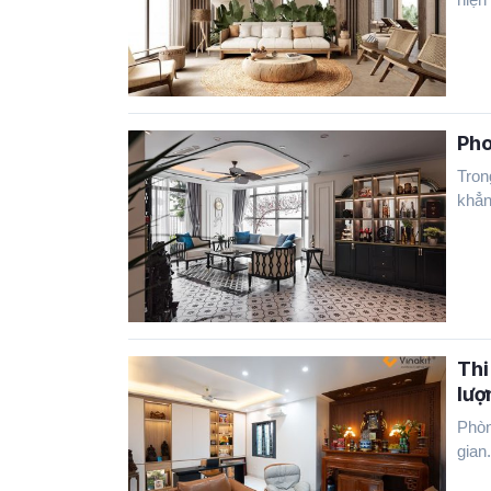
Pho
Tron
khẳng
Thi
lượ
Phòn
gian.