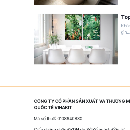
Top
Khôn
gìn..
CÔNG TY CỔ PHẦN SẢN XUẤT VÀ THƯƠNG M
QUỐC TẾ VINAKIT
Mã số thuế: 0108640830
Giấy chứng nhận ĐKDN do Sở Kế hoạch Đầu tư