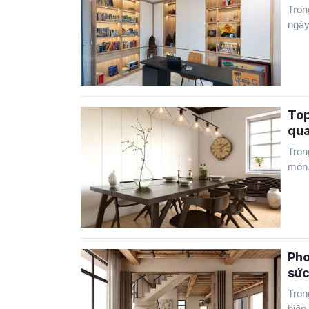
Tron
ngày.
Top
qu
Tron
món.
Pho
sức
Tron
hiện 