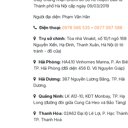
Thành phố Hà Nội cấp ngày 09/03/2019
Người đại diện: Phạm Văn Hân
Điện thoại:
0978 566 535
-
0977 097 588
Trụ sở chính:
Tòa nhà Vinakit, số 10/1 ngõ 168
Nguyễn Xiển, Hạ Đình, Thanh Xuân, Hà Nội (ô tô
tránh - đỗ cửa)
Hải Phòng:
HA4.10 Vinhomes Marina, P. An Biê
TP. Hải Phòng (đối diện 456 Đ. Võ Nguyên Giáp)
Hải Dương:
387 Nguyễn Lương Bằng, TP. Hải
Dương.
Quảng Ninh:
LK A12-10, KĐT Monbay, TP. Hạ
Long (đường đôi giữa Cung Cá Heo và Bảo Tàng)
Thanh Hóa:
02A62 Đại lộ Lê Lợi, P. Hạc Thành
TP. Thanh Hoá