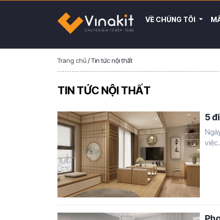
VỀ CHÚNG TÔI
MẪ
Trang chủ
/
Tin tức nội thất
TIN TỨC NỘI THẤT
5 đ
Ngày
việc.
Pho