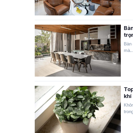
Bàn
trọ
Bàn 
mà..
Top
khí
Khôn
trong