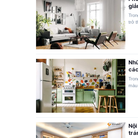
giả
Tron
trở 
Nhữ
các
Tron
màu 
Nội
trá