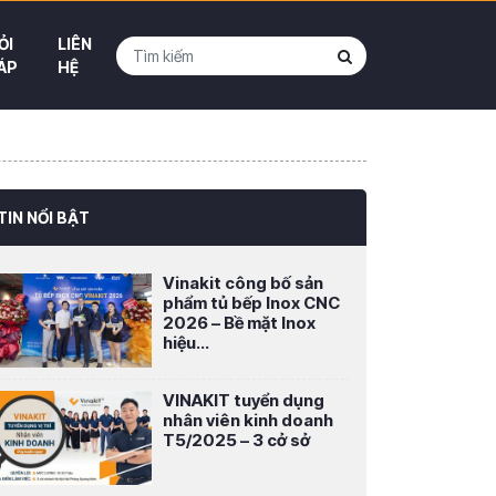
ỎI
LIÊN
ÁP
HỆ
TIN NỔI BẬT
Vinakit công bố sản
phẩm tủ bếp Inox CNC
2026 – Bề mặt Inox
hiệu...
VINAKIT tuyển dụng
nhân viên kinh doanh
T5/2025 – 3 cở sở