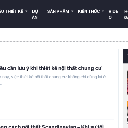
U THIẾT KẾ
DỰ
SẢN PHẨM
KIẾN THỨC
VIDE
H
ÁN
O
Đ
iều cần lưu ý khi thiết kế nội thất chung cư
 nay, việc thiết kế nội thất chung cư không chỉ dừng lại ở
..
ng cách nội thất Scandinavian – Khi sự tối