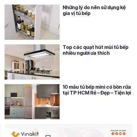
Những lý do nên sử dụng kệ
gia vị tủ bếp
Top các quạt hút mùi tủ bếp
nhiều người ưa thích
10 mẫu tủ bếp mini có bồn rửa
tại TP HCM Rẻ – Đẹp – Tiện lợi