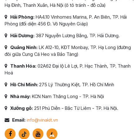
Hạ Đình, Thanh Xuân, Hà Nội (ô tô tránh - đỗ cửa)
Hải Phòng:
HA4.10 Vinhomes Marina, P. An Biên, TP. Hải
Phòng (đối diện 456 Đ. Võ Nguyên Giáp)
Hải Dương:
387 Nguyễn Lương Bằng, TP. Hải Dương.
Quảng Ninh:
LK A12-10, KĐT Monbay, TP. Hạ Long (đường
đôi giữa Cung Cá Heo và Bảo Tàng)
Thanh Hóa:
02A62 Đại lộ Lê Lợi, P. Hạc Thành, TP. Thanh
Hoá
Hồ Chí Minh:
275 Lý Thường Kiệt, TP. Hồ Chí Minh
Nhà máy:
KCN Nam Thăng Long - TP. Hà Nội
Xưởng gỗ:
251 Phú Diễn - Bắc Từ Liêm - TP. Hà Nội.
Email:
info@vinakit.vn