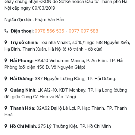
Giấy chứng nhận ĐKDN do Sở Kế hoạch Đầu tư Thành phố Hà
Nội cấp ngày 09/03/2019
Người đại diện: Phạm Văn Hân
Điện thoại:
0978 566 535
-
0977 097 588
Trụ sở chính:
Tòa nhà Vinakit, số 10/1 ngõ 168 Nguyễn Xiển,
Hạ Đình, Thanh Xuân, Hà Nội (ô tô tránh - đỗ cửa)
Hải Phòng:
HA4.10 Vinhomes Marina, P. An Biên, TP. Hải
Phòng (đối diện 456 Đ. Võ Nguyên Giáp)
Hải Dương:
387 Nguyễn Lương Bằng, TP. Hải Dương.
Quảng Ninh:
LK A12-10, KĐT Monbay, TP. Hạ Long (đường
đôi giữa Cung Cá Heo và Bảo Tàng)
Thanh Hóa:
02A62 Đại lộ Lê Lợi, P. Hạc Thành, TP. Thanh
Hoá
Hồ Chí Minh:
275 Lý Thường Kiệt, TP. Hồ Chí Minh