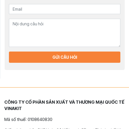
GỬI CÂU HỎI
CÔNG TY CỔ PHẦN SẢN XUẤT VÀ THƯƠNG MẠI QUỐC TẾ
VINAKIT
Mã số thuế: 0108640830