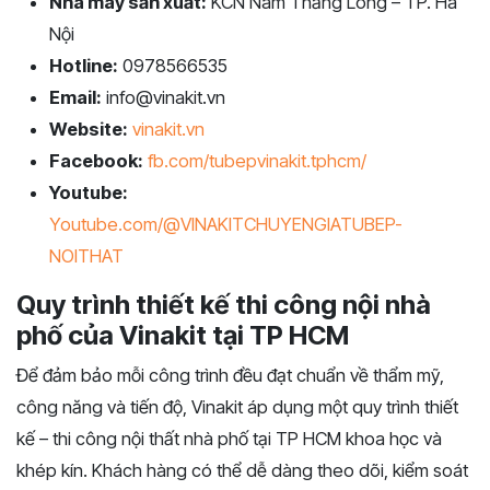
Nhà máy sản xuất:
KCN Nam Thăng Long – TP. Hà
Nội
Hotline:
0978566535
Email:
info@vinakit.vn
Website:
vinakit.vn
Facebook:
fb.com/tubepvinakit.tphcm/
Youtube:
Youtube.com/@VINAKITCHUYENGIATUBEP-
NOITHAT
Quy trình thiết kế thi công nội nhà
phố của Vinakit tại TP HCM
Để đảm bảo mỗi công trình đều đạt chuẩn về thẩm mỹ,
công năng và tiến độ, Vinakit áp dụng một quy trình thiết
kế – thi công nội thất nhà phố tại TP HCM khoa học và
khép kín. Khách hàng có thể dễ dàng theo dõi, kiểm soát