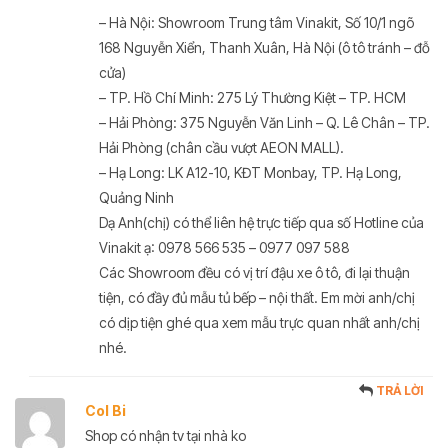
– Hà Nội: Showroom Trung tâm Vinakit, Số 10/1 ngõ
168 Nguyễn Xiển, Thanh Xuân, Hà Nội (ô tô tránh – đỗ
cửa)
– TP. Hồ Chí Minh: 275 Lý Thường Kiệt – TP. HCM
– Hải Phòng: 375 Nguyễn Văn Linh – Q. Lê Chân – TP.
Hải Phòng (chân cầu vượt AEON MALL).
– Hạ Long: LK A12-10, KĐT Monbay, TP. Hạ Long,
Quảng Ninh
Dạ Anh(chị) có thể liên hệ trực tiếp qua số Hotline của
Vinakit ạ: 0978 566 535 – 0977 097 588
Các Showroom đều có vị trí đậu xe ô tô, đi lại thuận
tiện, có đầy đủ mẫu tủ bếp – nội thất. Em mời anh/chị
có dịp tiện ghé qua xem mẫu trực quan nhất anh/chị
nhé.
TRẢ LỜI
Col Bi
Shop có nhận tv tại nhà ko