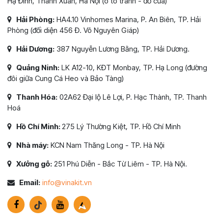
Hạ Đình, Thanh Xuân, Hà Nội (ô tô tránh - đỗ cửa)
Hải Phòng:
HA4.10 Vinhomes Marina, P. An Biên, TP. Hải
Phòng (đối diện 456 Đ. Võ Nguyên Giáp)
Hải Dương:
387 Nguyễn Lương Bằng, TP. Hải Dương.
Quảng Ninh:
LK A12-10, KĐT Monbay, TP. Hạ Long (đường
đôi giữa Cung Cá Heo và Bảo Tàng)
Thanh Hóa:
02A62 Đại lộ Lê Lợi, P. Hạc Thành, TP. Thanh
Hoá
Hồ Chí Minh:
275 Lý Thường Kiệt, TP. Hồ Chí Minh
Nhà máy:
KCN Nam Thăng Long - TP. Hà Nội
Xưởng gỗ:
251 Phú Diễn - Bắc Từ Liêm - TP. Hà Nội.
Email:
info@vinakit.vn