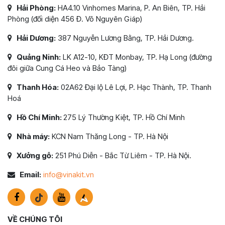
Hải Phòng:
HA4.10 Vinhomes Marina, P. An Biên, TP. Hải
Phòng (đối diện 456 Đ. Võ Nguyên Giáp)
Hải Dương:
387 Nguyễn Lương Bằng, TP. Hải Dương.
Quảng Ninh:
LK A12-10, KĐT Monbay, TP. Hạ Long (đường
đôi giữa Cung Cá Heo và Bảo Tàng)
Thanh Hóa:
02A62 Đại lộ Lê Lợi, P. Hạc Thành, TP. Thanh
Hoá
Hồ Chí Minh:
275 Lý Thường Kiệt, TP. Hồ Chí Minh
Nhà máy:
KCN Nam Thăng Long - TP. Hà Nội
Xưởng gỗ:
251 Phú Diễn - Bắc Từ Liêm - TP. Hà Nội.
Email:
info@vinakit.vn
VỀ CHÚNG TÔI