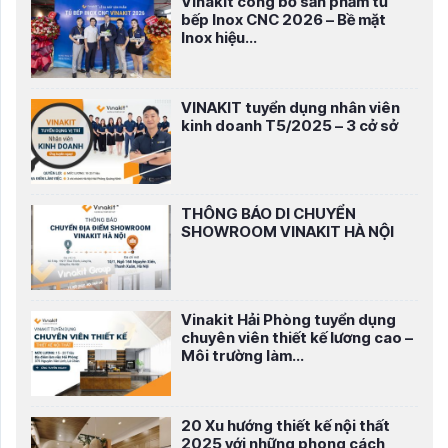
Vinakit công bố sản phẩm tủ
bếp Inox CNC 2026 – Bề mặt
Inox hiệu...
VINAKIT tuyển dụng nhân viên
kinh doanh T5/2025 – 3 cở sở
THÔNG BÁO DI CHUYỂN
SHOWROOM VINAKIT HÀ NỘI
Vinakit Hải Phòng tuyển dụng
chuyên viên thiết kế lương cao –
Môi trường làm...
20 Xu hướng thiết kế nội thất
2025 với những phong cách