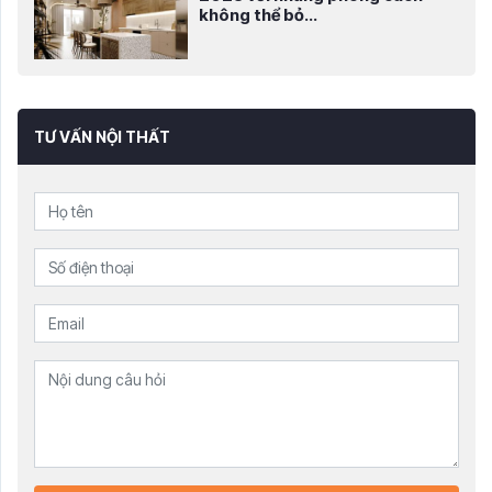
không thể bỏ...
TƯ VẤN NỘI THẤT