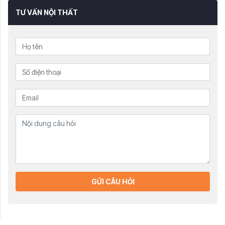
TƯ VẤN NỘI THẤT
GỬI CÂU HỎI