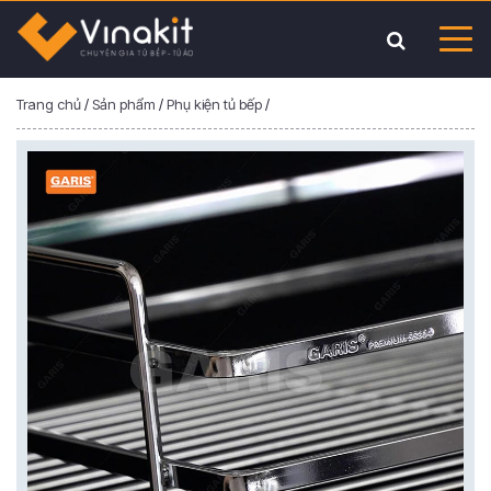
Trang chủ
/
Sản phẩm
/
Phụ kiện tủ bếp
/