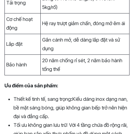
Tải trọng
5kg/rổ)
Cơ chế hoạt
Hệ ray trượt giảm chấn, đóng mở êm ái
động
Gắn cánh mở, dễ dàng lắp đặt và sử
Lắp đặt
dụng
20 năm chống rỉ sét, 2 năm bảo hành
Bảo hành
tổng thể
Ưu điểm của sản phẩm:
Thiết kế tinh tế, sang trọng
:
Kiểu dáng inox dạng nan,
bề mặt sáng bóng, giúp không gian bếp trở nên hiện
đại và đẳng cấp.
Tối ưu không gian lưu trữ: Với 4 tầng chứa đồ rộng rãi,
giúp bạn sắp xếp thực phẩm và đồ dùng một cách