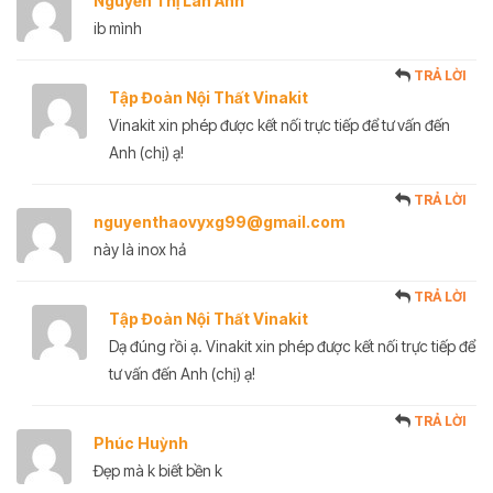
Nguyễn Thị Lan Anh
ib mình
TRẢ LỜI
Tập Đoàn Nội Thất Vinakit
Vinakit xin phép được kết nối trực tiếp để tư vấn đến
Anh (chị) ạ!
TRẢ LỜI
nguyenthaovyxg99@gmail.com
này là inox hả
TRẢ LỜI
Tập Đoàn Nội Thất Vinakit
Dạ đúng rồi ạ. Vinakit xin phép được kết nối trực tiếp để
tư vấn đến Anh (chị) ạ!
TRẢ LỜI
Phúc Huỳnh
Đẹp mà k biết bền k