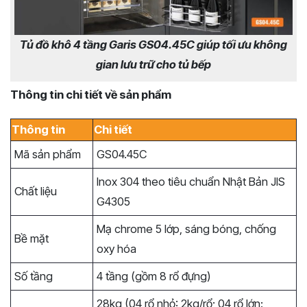
Tủ đồ khô 4 tầng Garis GS04.45C giúp tối ưu không
gian lưu trữ cho tủ bếp
Thông tin chi tiết về sản phẩm
Thông tin
Chi tiết
Mã sản phẩm
GS04.45C
Inox 304 theo tiêu chuẩn Nhật Bản JIS
Chất liệu
G4305
Mạ chrome 5 lớp, sáng bóng, chống
Bề mặt
oxy hóa
Số tầng
4 tầng (gồm 8 rổ đựng)
28kg (04 rổ nhỏ: 2kg/rổ; 04 rổ lớn: