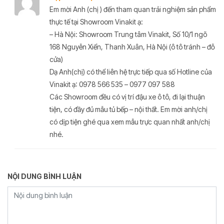
Em mời Anh (chị ) đến tham quan trải nghiệm sản phẩm
thực tế tại Showroom Vinakit ạ:
– Hà Nội: Showroom Trung tâm Vinakit, Số 10/1 ngõ
168 Nguyễn Xiển, Thanh Xuân, Hà Nội (ô tô tránh – đỗ
cửa)
Dạ Anh(chị) có thể liên hệ trực tiếp qua số Hotline của
Vinakit ạ: 0978 566 535 – 0977 097 588
Các Showroom đều có vị trí đậu xe ô tô, đi lại thuận
tiện, có đầy đủ mẫu tủ bếp – nội thất. Em mời anh/chị
có dịp tiện ghé qua xem mẫu trực quan nhất anh/chị
nhé.
NỘI DUNG BÌNH LUẬN