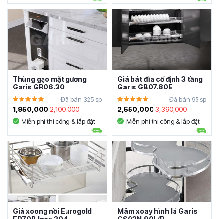
Thùng gạo mặt gương
Giá bát đĩa cố định 3 tầng
Garis GR06.30
Garis GB07.80E
Đã bán 325 sp
Đã bán 95 sp
1,950,000
2,100,000
2,550,000
3,390,000
Miễn phí thi công & lắp đặt
Miễn phí thi công & lắp đặt
Giá xoong nồi Eurogold
Mâm xoay hình lá Garis
EP70B Inox 304
GS03N.90L/R