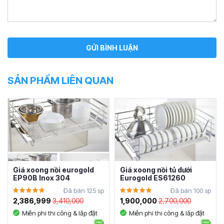
SẢN PHẨM LIÊN QUAN
Giá xoong nồi eurogold
Giá xoong nồi tủ dưới
EP90B Inox 304
Eurogold ES61260
Đã bán 125 sp
Đã bán 100 sp
2,386,999
3,410,000
1,900,000
2,700,000
Miễn phí thi công & lắp đặt
Miễn phí thi công & lắp đặt