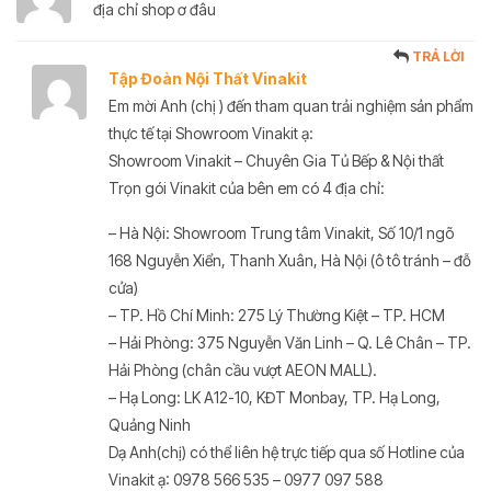
địa chỉ shop ơ đâu
TRẢ LỜI
Tập Đoàn Nội Thất Vinakit
Em mời Anh (chị ) đến tham quan trải nghiệm sản phẩm
thực tế tại Showroom Vinakit ạ:
Showroom Vinakit – Chuyên Gia Tủ Bếp & Nội thất
Trọn gói Vinakit của bên em có 4 địa chỉ:
– Hà Nội: Showroom Trung tâm Vinakit, Số 10/1 ngõ
168 Nguyễn Xiển, Thanh Xuân, Hà Nội (ô tô tránh – đỗ
cửa)
– TP. Hồ Chí Minh: 275 Lý Thường Kiệt – TP. HCM
– Hải Phòng: 375 Nguyễn Văn Linh – Q. Lê Chân – TP.
Hải Phòng (chân cầu vượt AEON MALL).
– Hạ Long: LK A12-10, KĐT Monbay, TP. Hạ Long,
Quảng Ninh
Dạ Anh(chị) có thể liên hệ trực tiếp qua số Hotline của
Vinakit ạ: 0978 566 535 – 0977 097 588