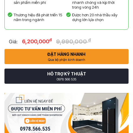
sản phẩm miễn phí
nhanh chóng và kịp thời
trong vòng 24h
Thương hiệu đã phát triển 15
Được hơn 20 nhà thầu xây
năm trong ngành
dựng lớn lựa chọn
đ
đ
9,990,000
6,200,000
Giá:
ĐẶT HÀNG NHANH
Qua bộ phận kinh doanh
HỖ TRỢ KỸ THUẬT
0978 566 535