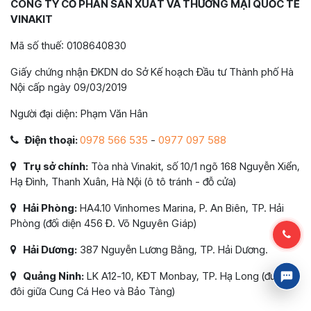
CÔNG TY CỔ PHẦN SẢN XUẤT VÀ THƯƠNG MẠI QUỐC TẾ
VINAKIT
Mã số thuế: 0108640830
Giấy chứng nhận ĐKDN do Sở Kế hoạch Đầu tư Thành phố Hà
Nội cấp ngày 09/03/2019
Người đại diện: Phạm Văn Hân
Điện thoại:
0978 566 535
-
0977 097 588
Trụ sở chính:
Tòa nhà Vinakit, số 10/1 ngõ 168 Nguyễn Xiển,
Hạ Đình, Thanh Xuân, Hà Nội (ô tô tránh - đỗ cửa)
Hải Phòng:
HA4.10 Vinhomes Marina, P. An Biên, TP. Hải
Phòng (đối diện 456 Đ. Võ Nguyên Giáp)
Hải Dương:
387 Nguyễn Lương Bằng, TP. Hải Dương.
Quảng Ninh:
LK A12-10, KĐT Monbay, TP. Hạ Long (đường
đôi giữa Cung Cá Heo và Bảo Tàng)