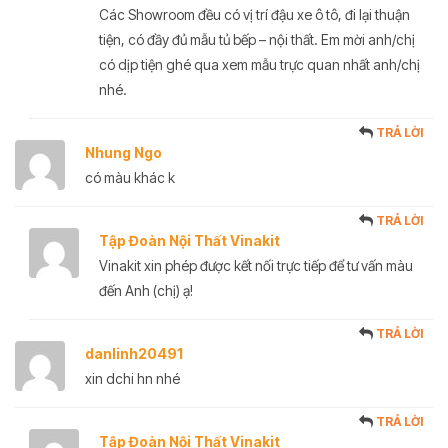
Các Showroom đều có vị trí đậu xe ô tô, đi lại thuận
tiện, có đầy đủ mẫu tủ bếp – nội thất. Em mời anh/chị
có dịp tiện ghé qua xem mẫu trực quan nhất anh/chị
nhé.
TRẢ LỜI
Nhung Ngo
có màu khác k
TRẢ LỜI
Tập Đoàn Nội Thất Vinakit
Vinakit xin phép được kết nối trực tiếp để tư vấn màu
đến Anh (chị) ạ!
TRẢ LỜI
danlinh20491
xin dchi hn nhé
TRẢ LỜI
Tập Đoàn Nội Thất Vinakit