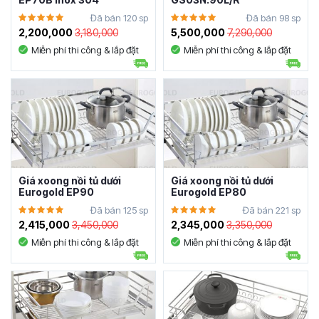
Đã bán 120 sp
Đã bán 98 sp
2,200,000
3,180,000
5,500,000
7,290,000
Miễn phí thi công & lắp đặt
Miễn phí thi công & lắp đặt
Giá xoong nồi tủ dưới
Giá xoong nồi tủ dưới
Eurogold EP90
Eurogold EP80
Đã bán 125 sp
Đã bán 221 sp
2,415,000
3,450,000
2,345,000
3,350,000
Miễn phí thi công & lắp đặt
Miễn phí thi công & lắp đặt