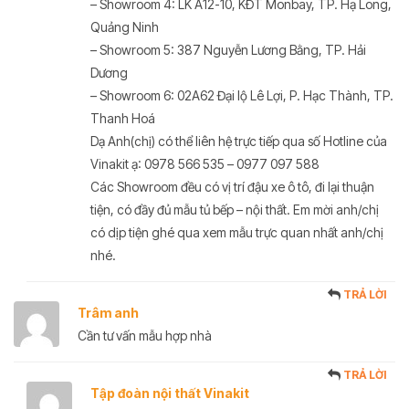
– Showroom 4: LK A12-10, KĐT Monbay, TP. Hạ Long,
Quảng Ninh
– Showroom 5: 387 Nguyễn Lương Bằng, TP. Hải
Dương
– Showroom 6: 02A62 Đại lộ Lê Lợi, P. Hạc Thành, TP.
Thanh Hoá
Dạ Anh(chị) có thể liên hệ trực tiếp qua số Hotline của
Vinakit ạ: 0978 566 535 – 0977 097 588
Các Showroom đều có vị trí đậu xe ô tô, đi lại thuận
tiện, có đầy đủ mẫu tủ bếp – nội thất. Em mời anh/chị
có dịp tiện ghé qua xem mẫu trực quan nhất anh/chị
nhé.
TRẢ LỜI
Trâm anh
Cần tư vấn mẫu hợp nhà
TRẢ LỜI
Tập đoàn nội thất Vinakit