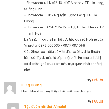
– Showroom 4: LK A12-10, KĐT Monbay, TP. Hạ Long,
Quảng Ninh
– Showroom 5: 387 Nguyễn Lương Bằng, TP. Hải
Dương
– Showroom 6: 02A62 Đại lộ Lê Lợi, P. Hạc Thành, TP.
Thanh Hoá
Dạ Anh(chị) có thể liên hệ trực tiếp qua số Hotline của
Vinakit ạ: 0978 566 535 – 0977 097 588
Các Showroom đều có vị trí đậu xe ô tô, đi lại thuận
tiện, có đầy đủ mẫu tủ bếp – nội thất. Em mời anh/chị
có dịp tiện ghé qua xem mẫu trực quan nhất anh/chị
nhé.
TRẢ LỜI
Hùng Cường
Tham khảo bên này thấy nhiều mẫu mã đa dạng
TRẢ LỜI
Tập đoàn nội thất Vinakit