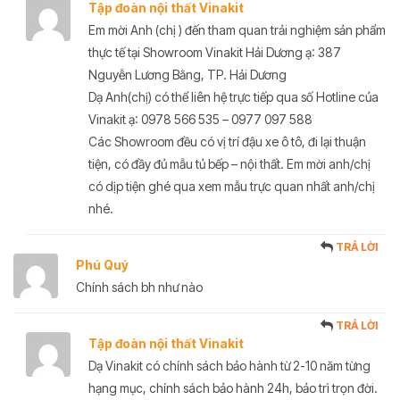
Tập đoàn nội thất Vinakit
Em mời Anh (chị ) đến tham quan trải nghiệm sản phẩm
thực tế tại Showroom Vinakit Hải Dương ạ: 387
Nguyễn Lương Bằng, TP. Hải Dương
Dạ Anh(chị) có thể liên hệ trực tiếp qua số Hotline của
Vinakit ạ: 0978 566 535 – 0977 097 588
Các Showroom đều có vị trí đậu xe ô tô, đi lại thuận
tiện, có đầy đủ mẫu tủ bếp – nội thất. Em mời anh/chị
có dịp tiện ghé qua xem mẫu trực quan nhất anh/chị
nhé.
TRẢ LỜI
Phú Quý
Chính sách bh như nào
TRẢ LỜI
Tập đoàn nội thất Vinakit
Dạ Vinakit có chính sách bảo hành từ 2-10 năm từng
hạng mục, chính sách bảo hành 24h, bảo trì trọn đời.