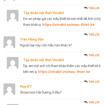
TRẢ LỜI
Tập đoàn nội thất Vinakit
Em xin phép gửi các mẫu thiết kế mới nhất để Anh (chị)
tham khảo ạ:
https://vinakit.vn/mau-thiet-ke
TRẢ LỜI
Trần Hồng Vân
Ngoài loại này còn mẫu nào khác k?
TRẢ LỜI
Tập đoàn nội thất Vinakit
Dạ, em mời anh chị tham khảo thêm các mẫu thiết kế ở
bên em ạ:
https://vinakit.vn/mau-thiet-ke
TRẢ LỜI
Huy KT
Showroom Hải Dương ở đâu?
TRẢ LỜI