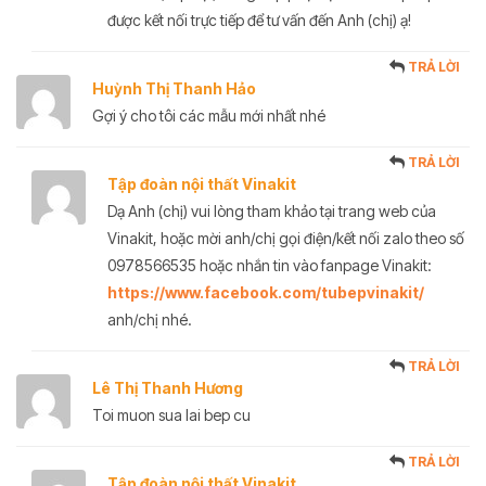
được kết nối trực tiếp để tư vấn đến Anh (chị) ạ!
TRẢ LỜI
Huỳnh Thị Thanh Hảo
Gợi ý cho tôi các mẫu mới nhất nhé
TRẢ LỜI
Tập đoàn nội thất Vinakit
Dạ Anh (chị) vui lòng tham khảo tại trang web của
Vinakit, hoặc mời anh/chị gọi điện/kết nối zalo theo số
0978566535 hoặc nhắn tin vào fanpage Vinakit:
https://www.facebook.com/tubepvinakit/
anh/chị nhé.
TRẢ LỜI
Lê Thị Thanh Hương
Toi muon sua lai bep cu
TRẢ LỜI
Tập đoàn nội thất Vinakit