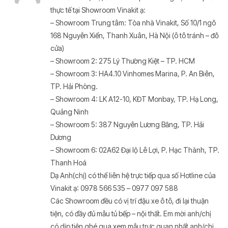
thực tế tại Showroom Vinakit ạ:
– Showroom Trung tâm: Tòa nhà Vinakit, Số 10/1 ngõ
168 Nguyễn Xiển, Thanh Xuân, Hà Nội (ô tô tránh – đỗ
cửa)
– Showroom 2: 275 Lý Thường Kiệt – TP. HCM
– Showroom 3: HA4.10 Vinhomes Marina, P. An Biên,
TP. Hải Phòng.
– Showroom 4: LK A12-10, KĐT Monbay, TP. Hạ Long,
Quảng Ninh
– Showroom 5: 387 Nguyễn Lương Bằng, TP. Hải
Dương
– Showroom 6: 02A62 Đại lộ Lê Lợi, P. Hạc Thành, TP.
Thanh Hoá
Dạ Anh(chị) có thể liên hệ trực tiếp qua số Hotline của
Vinakit ạ: 0978 566 535 – 0977 097 588
Các Showroom đều có vị trí đậu xe ô tô, đi lại thuận
tiện, có đầy đủ mẫu tủ bếp – nội thất. Em mời anh/chị
có dịp tiện ghé qua xem mẫu trực quan nhất anh/chị