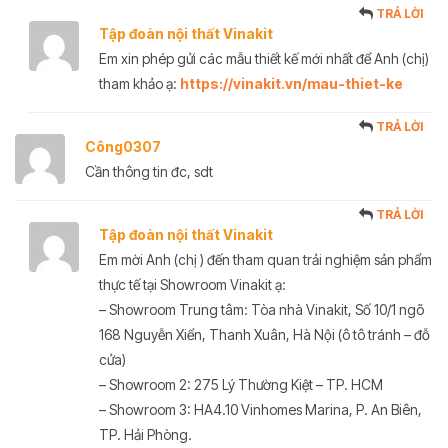
TRẢ LỜI
Tập đoàn nội thất Vinakit
Em xin phép gửi các mẫu thiết kế mới nhất để Anh (chị)
tham khảo ạ:
https://vinakit.vn/mau-thiet-ke
TRẢ LỜI
Công0307
Cần thông tin đc, sdt
TRẢ LỜI
Tập đoàn nội thất Vinakit
Em mời Anh (chị ) đến tham quan trải nghiệm sản phẩm
thực tế tại Showroom Vinakit ạ:
– Showroom Trung tâm: Tòa nhà Vinakit, Số 10/1 ngõ
168 Nguyễn Xiển, Thanh Xuân, Hà Nội (ô tô tránh – đỗ
cửa)
– Showroom 2: 275 Lý Thường Kiệt – TP. HCM
– Showroom 3: HA4.10 Vinhomes Marina, P. An Biên,
TP. Hải Phòng.