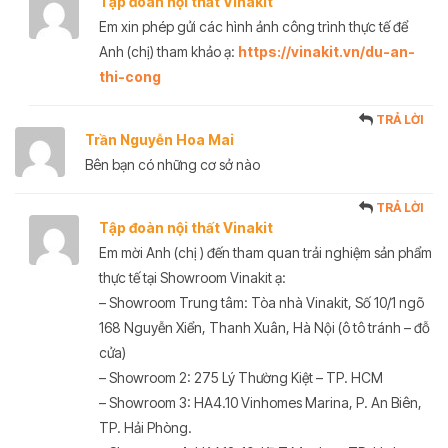
Tập đoàn nội thất Vinakit
Em xin phép gửi các hình ảnh công trình thực tế để
Anh (chị) tham khảo ạ:
https://vinakit.vn/du-an-
thi-cong
TRẢ LỜI
Trần Nguyễn Hoa Mai
Bên bạn có những cơ sở nào
TRẢ LỜI
Tập đoàn nội thất Vinakit
Em mời Anh (chị ) đến tham quan trải nghiệm sản phẩm
thực tế tại Showroom Vinakit ạ:
– Showroom Trung tâm: Tòa nhà Vinakit, Số 10/1 ngõ
168 Nguyễn Xiển, Thanh Xuân, Hà Nội (ô tô tránh – đỗ
cửa)
– Showroom 2: 275 Lý Thường Kiệt – TP. HCM
– Showroom 3: HA4.10 Vinhomes Marina, P. An Biên,
TP. Hải Phòng.