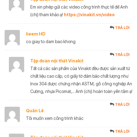
Em xin phép gửi các video công trình thực tế để Anh
(chị) tham khảo ạ!
https://vinakit.vn/video
TRẢ LỜI
lieem HD
co giay to dam bao khong
TRẢ LỜI
Tập đoàn nội thất Vinakit
Tất cả các sản phẩm của Vinakit đều được sản xuất từ
chất liệu cao cấp, có giấy tờ đảm bảo chất lượng như
Inox 304 được chứng nhận ASTM, gỗ công nghiệp An
Cường, nhựa Picomat,.. Anh (chị) hoàn toàn yên tâm ạ!
TRẢ LỜI
Quân Lê
Tôi muốn xem công trình khác
TRẢ LỜI