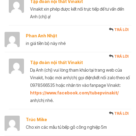
Tập đoàn nội thất Vinakit
Vinakit xin phép được kết nối trực tiếp để tư vấn đến
Anh (chị) ạ!
TRẢ LỜI
Phan Anh Nhật
in giá tiền bộ này nhé
TRẢ LỜI
Tập đoàn nội thất Vinakit
Dạ Anh (chị) vui lòng tham khảo tại trang web của
Vinakit, hoặc mời anh/chị gọi điện/kết nối zalo theo số
0978566535 hoặc nhắn tin vào fanpage Vinakit:
https://www.facebook.com/tubepvinakit/
anh/chị nhé.
TRẢ LỜI
Trúc Mike
Cho xin các mẫu tủ bếp gỗ công nghiệp 5m