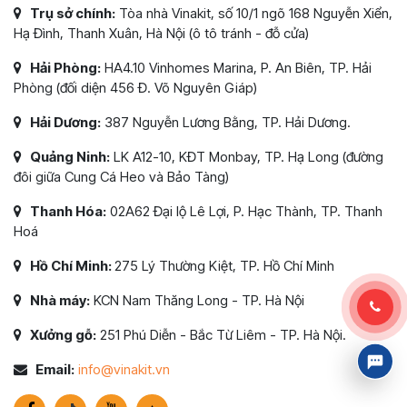
Trụ sở chính:
Tòa nhà Vinakit, số 10/1 ngõ 168 Nguyễn Xiển,
Hạ Đình, Thanh Xuân, Hà Nội (ô tô tránh - đỗ cửa)
Hải Phòng:
HA4.10 Vinhomes Marina, P. An Biên, TP. Hải
Phòng (đối diện 456 Đ. Võ Nguyên Giáp)
Hải Dương:
387 Nguyễn Lương Bằng, TP. Hải Dương.
Quảng Ninh:
LK A12-10, KĐT Monbay, TP. Hạ Long (đường
đôi giữa Cung Cá Heo và Bảo Tàng)
Thanh Hóa:
02A62 Đại lộ Lê Lợi, P. Hạc Thành, TP. Thanh
Hoá
Hồ Chí Minh:
275 Lý Thường Kiệt, TP. Hồ Chí Minh
Nhà máy:
KCN Nam Thăng Long - TP. Hà Nội
Xưởng gỗ:
251 Phú Diễn - Bắc Từ Liêm - TP. Hà Nội.
Email:
info@vinakit.vn