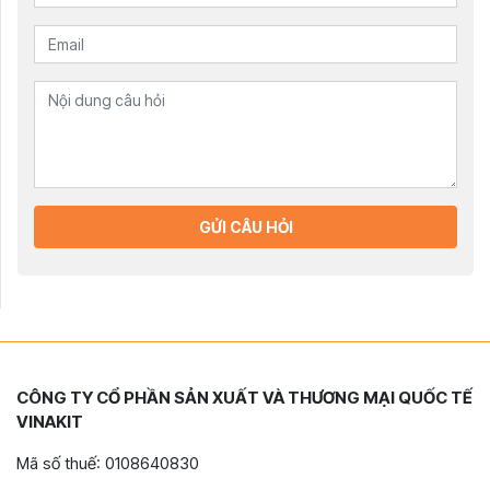
GỬI CÂU HỎI
CÔNG TY CỔ PHẦN SẢN XUẤT VÀ THƯƠNG MẠI QUỐC TẾ
VINAKIT
Mã số thuế: 0108640830