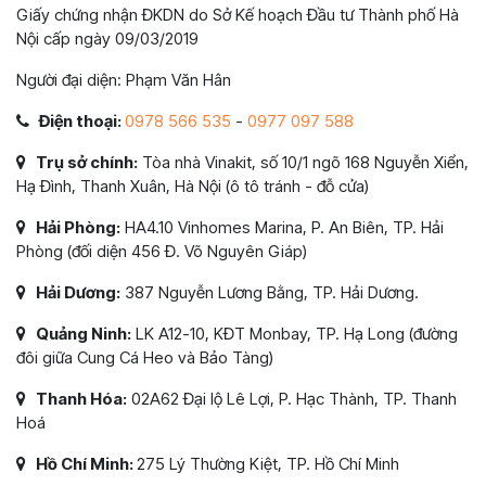
Giấy chứng nhận ĐKDN do Sở Kế hoạch Đầu tư Thành phố Hà
Nội cấp ngày 09/03/2019
Người đại diện: Phạm Văn Hân
Điện thoại:
0978 566 535
-
0977 097 588
Trụ sở chính:
Tòa nhà Vinakit, số 10/1 ngõ 168 Nguyễn Xiển,
Hạ Đình, Thanh Xuân, Hà Nội (ô tô tránh - đỗ cửa)
Hải Phòng:
HA4.10 Vinhomes Marina, P. An Biên, TP. Hải
Phòng (đối diện 456 Đ. Võ Nguyên Giáp)
Hải Dương:
387 Nguyễn Lương Bằng, TP. Hải Dương.
Quảng Ninh:
LK A12-10, KĐT Monbay, TP. Hạ Long (đường
đôi giữa Cung Cá Heo và Bảo Tàng)
Thanh Hóa:
02A62 Đại lộ Lê Lợi, P. Hạc Thành, TP. Thanh
Hoá
Hồ Chí Minh:
275 Lý Thường Kiệt, TP. Hồ Chí Minh