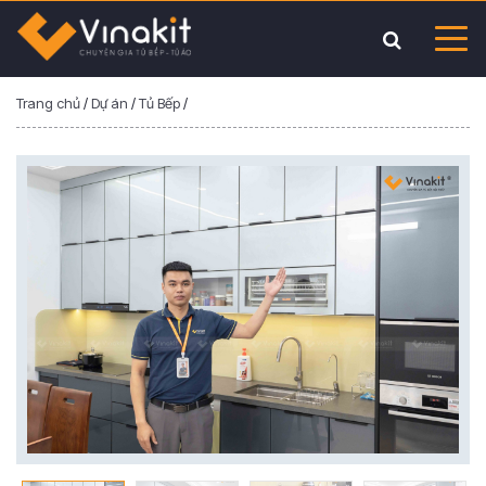
Trang chủ
/
Dự án
/
Tủ Bếp
/