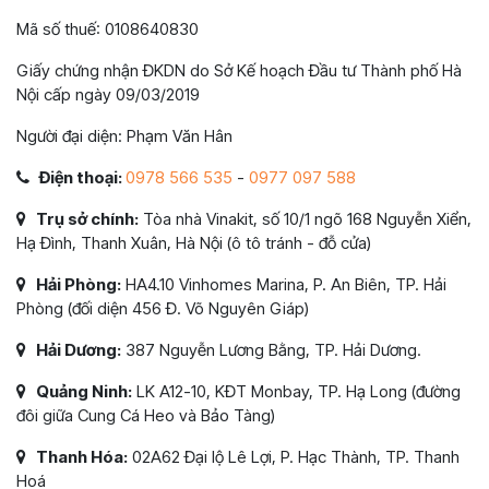
Mã số thuế: 0108640830
Giấy chứng nhận ĐKDN do Sở Kế hoạch Đầu tư Thành phố Hà
Nội cấp ngày 09/03/2019
Người đại diện: Phạm Văn Hân
Điện thoại:
0978 566 535
-
0977 097 588
Trụ sở chính:
Tòa nhà Vinakit, số 10/1 ngõ 168 Nguyễn Xiển,
Hạ Đình, Thanh Xuân, Hà Nội (ô tô tránh - đỗ cửa)
Hải Phòng:
HA4.10 Vinhomes Marina, P. An Biên, TP. Hải
Phòng (đối diện 456 Đ. Võ Nguyên Giáp)
Hải Dương:
387 Nguyễn Lương Bằng, TP. Hải Dương.
Quảng Ninh:
LK A12-10, KĐT Monbay, TP. Hạ Long (đường
đôi giữa Cung Cá Heo và Bảo Tàng)
Thanh Hóa:
02A62 Đại lộ Lê Lợi, P. Hạc Thành, TP. Thanh
Hoá