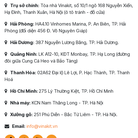
Trụ sở chính:
Tòa nhà Vinakit, số 10/1 ngõ 168 Nguyễn Xiển,
Hạ Đình, Thanh Xuân, Hà Nội (ô tô tránh - đỗ cửa)
Hải Phòng:
HA4.10 Vinhomes Marina, P. An Biên, TP. Hải
Phòng (đối diện 456 Đ. Võ Nguyên Giáp)
Hải Dương:
387 Nguyễn Lương Bằng, TP. Hải Dương.
Quảng Ninh:
LK A12-10, KĐT Monbay, TP. Hạ Long (đường
đôi giữa Cung Cá Heo và Bảo Tàng)
Thanh Hóa:
02A62 Đại lộ Lê Lợi, P. Hạc Thành, TP. Thanh
Hoá
Hồ Chí Minh:
275 Lý Thường Kiệt, TP. Hồ Chí Minh
Nhà máy:
KCN Nam Thăng Long - TP. Hà Nội
Xưởng gỗ:
251 Phú Diễn - Bắc Từ Liêm - TP. Hà Nội.
Email:
info@vinakit.vn