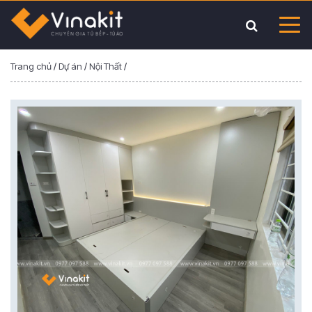
Trang chủ
/
Dự án
/
Nội Thất
/