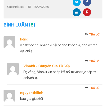
Cập nhật lúc 11:51 - 29/07/2026
BÌNH LUẬN (
8
)
TRẢ LỜI
hồng
vinakit có chi nhánh ở hải phòng không ạ, cho em xin
địa chỉ ạ
TRẢ LỜI
Vinakit - Chuyên Gia Tủ Bếp
Dạ vâng, Vinakit xin phép kết nối tư vấn trực tiếp tới
anh/chị ạ.
TRẢ LỜI
nguyenthilinh
bao gia giup tôi