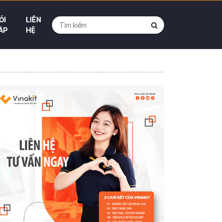
ỎI
LIÊN
ÁP
HỆ