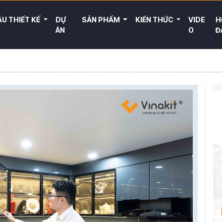
U THIẾT KẾ
DỰ
SẢN PHẨM
KIẾN THỨC
VIDE
H
ÁN
O
Đ