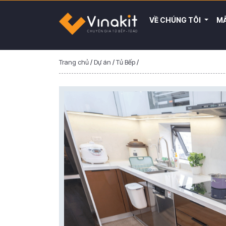
VỀ CHÚNG TÔI
MẪ
Trang chủ
/
Dự án
/
Tủ Bếp
/