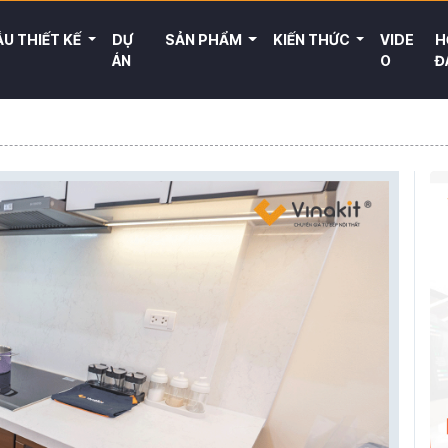
U THIẾT KẾ
DỰ
SẢN PHẨM
KIẾN THỨC
VIDE
H
ÁN
O
Đ