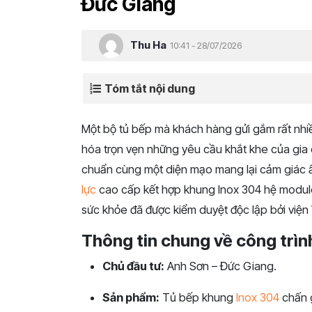
Đức Giang
Thu Ha
10:41 - 28/07/2026
Tóm tắt nội dung
Một bộ tủ bếp mà khách hàng gửi gắm rất nhiề
hóa trọn vẹn những yêu cầu khắt khe của gia
chuẩn cùng một diện mạo mang lại cảm giác ấ
lực
cao cấp kết hợp khung Inox 304 hệ module
sức khỏe đã được kiểm duyệt độc lập bởi việ
Thông tin chung về công trìn
Chủ đầu tư:
Anh Sơn – Đức Giang.
Sản phẩm:
Tủ bếp khung
Inox 304
chấn g