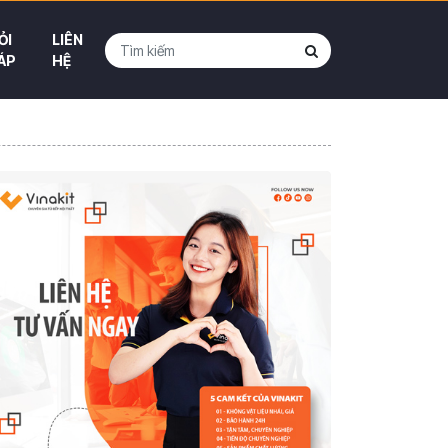
ỎI
LIÊN
ÁP
HỆ