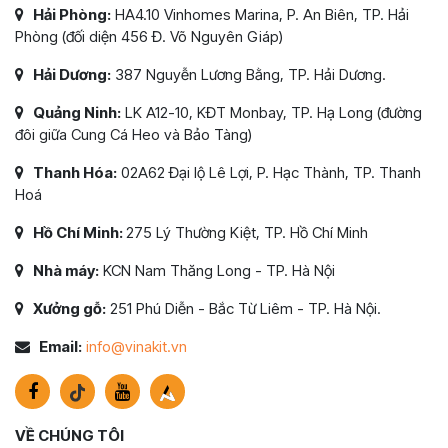
Hải Phòng:
HA4.10 Vinhomes Marina, P. An Biên, TP. Hải
Phòng (đối diện 456 Đ. Võ Nguyên Giáp)
Hải Dương:
387 Nguyễn Lương Bằng, TP. Hải Dương.
Quảng Ninh:
LK A12-10, KĐT Monbay, TP. Hạ Long (đường
đôi giữa Cung Cá Heo và Bảo Tàng)
Thanh Hóa:
02A62 Đại lộ Lê Lợi, P. Hạc Thành, TP. Thanh
Hoá
Hồ Chí Minh:
275 Lý Thường Kiệt, TP. Hồ Chí Minh
Nhà máy:
KCN Nam Thăng Long - TP. Hà Nội
Xưởng gỗ:
251 Phú Diễn - Bắc Từ Liêm - TP. Hà Nội.
Email:
info@vinakit.vn
VỀ CHÚNG TÔI