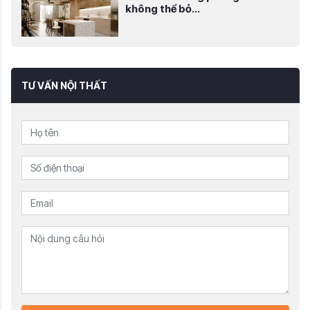
không thể bỏ...
TƯ VẤN NỘI THẤT