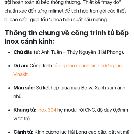
trội hoàn toàn tủ bếp thông thường. Thiết kế “may đo”
chuẩn xác đến từng milimet để tích hợp trọn gói các thiết
bị cao cấp, giúp tối ưu hóa hiệu suất nấu nướng.
Thông tin chung về công trình tủ bếp
Inox cánh kính:
Chủ đầu tư:
Anh Tuấn – Thủy Nguyên (Hải Phòng).
Dự án:
Công trình
tủ bếp Inox cánh kính cường lực
Vinakit.
Màu sắc:
Sự kết hợp giữa màu Be và Xanh xám ánh
nhũ.
Khung tủ:
Inox 304
hệ modul rời CNC, độ dày 0,6mm
vượt trội.
Cánh tủ:
Kính cường lực Hải Long cao cấp, bắt vít mã