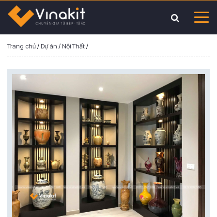
Trang chủ
/
Dự án
/
Nội Thất
/