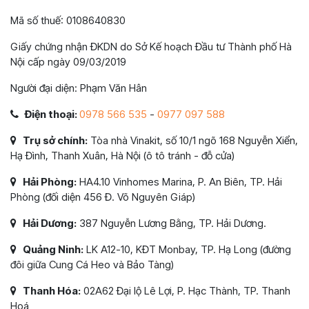
Mã số thuế: 0108640830
Giấy chứng nhận ĐKDN do Sở Kế hoạch Đầu tư Thành phố Hà
Nội cấp ngày 09/03/2019
Người đại diện: Phạm Văn Hân
Điện thoại:
0978 566 535
-
0977 097 588
Trụ sở chính:
Tòa nhà Vinakit, số 10/1 ngõ 168 Nguyễn Xiển,
Hạ Đình, Thanh Xuân, Hà Nội (ô tô tránh - đỗ cửa)
Hải Phòng:
HA4.10 Vinhomes Marina, P. An Biên, TP. Hải
Phòng (đối diện 456 Đ. Võ Nguyên Giáp)
Hải Dương:
387 Nguyễn Lương Bằng, TP. Hải Dương.
Quảng Ninh:
LK A12-10, KĐT Monbay, TP. Hạ Long (đường
đôi giữa Cung Cá Heo và Bảo Tàng)
Thanh Hóa:
02A62 Đại lộ Lê Lợi, P. Hạc Thành, TP. Thanh
Hoá