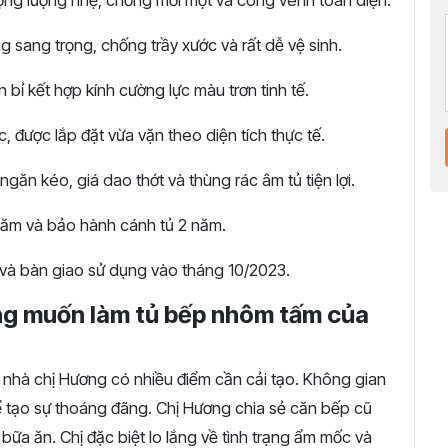
ng lượng nhẹ, chống mối mọt và cong vênh toàn diện.
 sang trọng, chống trầy xước và rất dễ vệ sinh.
 bỉ kết hợp kính cường lực màu trơn tinh tế.
được lắp đặt vừa vặn theo diện tích thực tế.
ngăn kéo, giá dao thớt và thùng rác âm tủ tiện lợi.
ăm và bảo hành cánh tủ 2 năm.
 và bàn giao sử dụng vào tháng 10/2023.
ng muốn làm tủ bếp nhôm tấm của
 nhà chị Hương có nhiều điểm cần cải tạo. Không gian
 để tạo sự thoáng đãng. Chị Hương chia sẻ căn bếp cũ
bữa ăn. Chị đặc biệt lo lắng về tình trạng ẩm mốc và