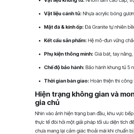
Vật liệu khung tủ:
Nhôm tấm cao cấp, trọ
Vật liệu cánh tủ:
Nhựa acrylic bóng gương
Mặt đá & kính ốp:
Đá Granite tự nhiên bền
Kết cấu sản phẩm:
Hệ mô-đun vững chắc, 
Phụ kiện thông minh:
Giá bát, tay nâng, 
Chế độ bảo hành:
Bảo hành khung tủ 5 n
Thời gian bàn giao:
Hoàn thiện thi công
Hiện trạng không gian và mo
gia chủ
Nhìn vào ảnh hiện trạng ban đầu, khu vực bếp
thực tế đòi hỏi một giải pháp tối ưu diện tích
chưa mang lại cảm giác thoải mái khi chuẩn bị 