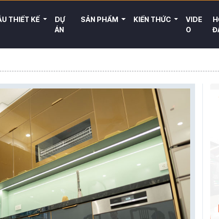
U THIẾT KẾ
DỰ
SẢN PHẨM
KIẾN THỨC
VIDE
H
ÁN
O
Đ