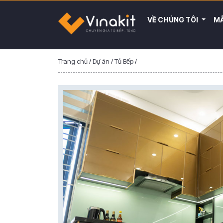
VỀ CHÚNG TÔI
MẪ
Trang chủ
/
Dự án
/
Tủ Bếp
/