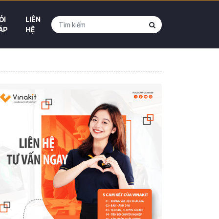
ỎI
LIÊN
ÁP
HỆ