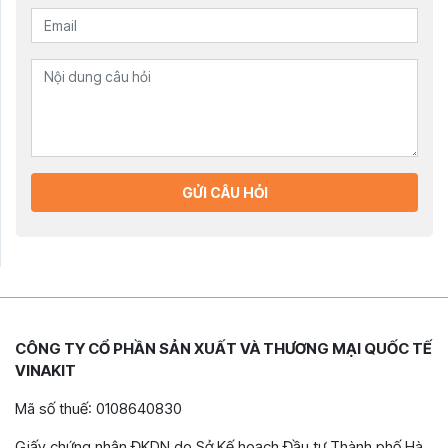
GỬI CÂU HỎI
CÔNG TY CỔ PHẦN SẢN XUẤT VÀ THƯƠNG MẠI QUỐC TẾ
VINAKIT
Mã số thuế: 0108640830
Giấy chứng nhận ĐKDN do Sở Kế hoạch Đầu tư Thành phố Hà