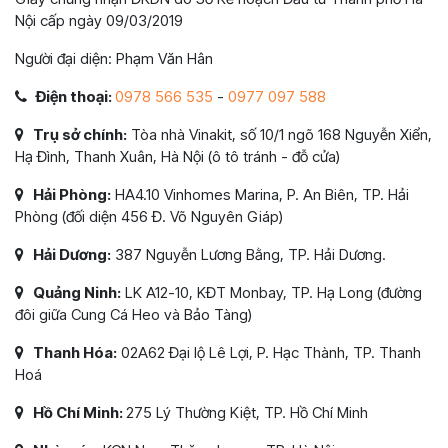
Nội cấp ngày 09/03/2019
Người đại diện: Phạm Văn Hân
Điện thoại:
0978 566 535
-
0977 097 588
Trụ sở chính:
Tòa nhà Vinakit, số 10/1 ngõ 168 Nguyễn Xiển,
Hạ Đình, Thanh Xuân, Hà Nội (ô tô tránh - đỗ cửa)
Hải Phòng:
HA4.10 Vinhomes Marina, P. An Biên, TP. Hải
Phòng (đối diện 456 Đ. Võ Nguyên Giáp)
Hải Dương:
387 Nguyễn Lương Bằng, TP. Hải Dương.
Quảng Ninh:
LK A12-10, KĐT Monbay, TP. Hạ Long (đường
đôi giữa Cung Cá Heo và Bảo Tàng)
Thanh Hóa:
02A62 Đại lộ Lê Lợi, P. Hạc Thành, TP. Thanh
Hoá
Hồ Chí Minh:
275 Lý Thường Kiệt, TP. Hồ Chí Minh