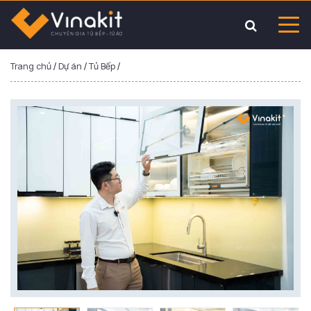
Trang chủ
/
Dự án
/
Tủ Bếp
/