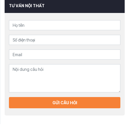
TƯ VẤN NỘI THẤT
GỬI CÂU HỎI