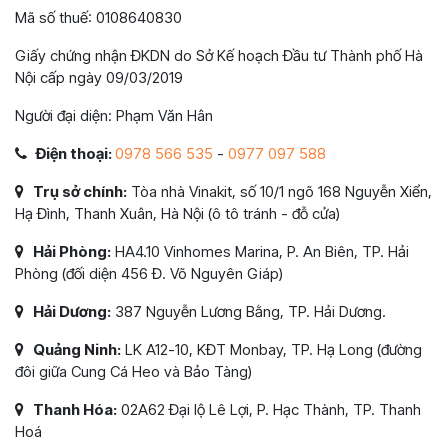
Mã số thuế: 0108640830
Giấy chứng nhận ĐKDN do Sở Kế hoạch Đầu tư Thành phố Hà
Nội cấp ngày 09/03/2019
Người đại diện: Phạm Văn Hân
Điện thoại:
0978 566 535
-
0977 097 588
Trụ sở chính:
Tòa nhà Vinakit, số 10/1 ngõ 168 Nguyễn Xiển,
Hạ Đình, Thanh Xuân, Hà Nội (ô tô tránh - đỗ cửa)
Hải Phòng:
HA4.10 Vinhomes Marina, P. An Biên, TP. Hải
Phòng (đối diện 456 Đ. Võ Nguyên Giáp)
Hải Dương:
387 Nguyễn Lương Bằng, TP. Hải Dương.
Quảng Ninh:
LK A12-10, KĐT Monbay, TP. Hạ Long (đường
đôi giữa Cung Cá Heo và Bảo Tàng)
Thanh Hóa:
02A62 Đại lộ Lê Lợi, P. Hạc Thành, TP. Thanh
Hoá