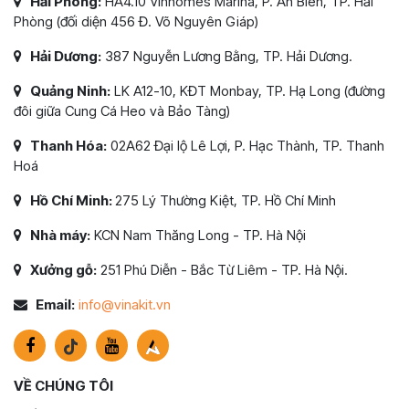
Hải Phòng:
HA4.10 Vinhomes Marina, P. An Biên, TP. Hải
Phòng (đối diện 456 Đ. Võ Nguyên Giáp)
Hải Dương:
387 Nguyễn Lương Bằng, TP. Hải Dương.
Quảng Ninh:
LK A12-10, KĐT Monbay, TP. Hạ Long (đường
đôi giữa Cung Cá Heo và Bảo Tàng)
Thanh Hóa:
02A62 Đại lộ Lê Lợi, P. Hạc Thành, TP. Thanh
Hoá
Hồ Chí Minh:
275 Lý Thường Kiệt, TP. Hồ Chí Minh
Nhà máy:
KCN Nam Thăng Long - TP. Hà Nội
Xưởng gỗ:
251 Phú Diễn - Bắc Từ Liêm - TP. Hà Nội.
Email:
info@vinakit.vn
VỀ CHÚNG TÔI