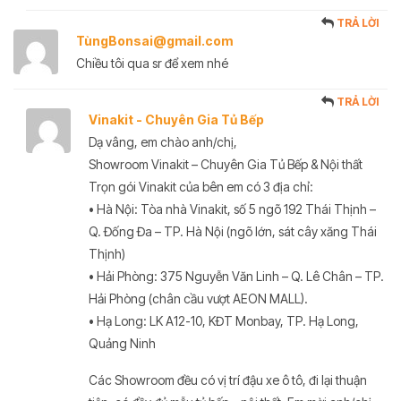
TRẢ LỜI
TùngBonsai@gmail.com
Chiều tôi qua sr để xem nhé
TRẢ LỜI
Vinakit - Chuyên Gia Tủ Bếp
Dạ vâng, em chào anh/chị,
Showroom Vinakit – Chuyên Gia Tủ Bếp & Nội thất
Trọn gói Vinakit của bên em có 3 địa chỉ:
• Hà Nội: Tòa nhà Vinakit, số 5 ngõ 192 Thái Thịnh –
Q. Đống Đa – TP. Hà Nội (ngõ lớn, sát cây xăng Thái
Thịnh)
• Hải Phòng: 375 Nguyễn Văn Linh – Q. Lê Chân – TP.
Hải Phòng (chân cầu vượt AEON MALL).
• Hạ Long: LK A12-10, KĐT Monbay, TP. Hạ Long,
Quảng Ninh
Các Showroom đều có vị trí đậu xe ô tô, đi lại thuận