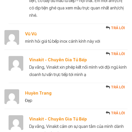
tiện, có đầy đủ mẫu tủ bếp – nội thất. Em mời anh/chị
có dịp tiện ghé qua xem mẫu trực quan nhất anh/chị
nhé.
TRẢ LỜI
Vũ Vũ
mình hỏi giá tủ bếp inox cánh kính này với
TRẢ LỜI
Vinakit - Chuyên Gia Tủ Bếp
Dạ vâng, Vinakit xin phép kết nối mình với đội ngũ kinh
doanh tư vấn trực tiếp tới mình ạ
TRẢ LỜI
Huyền Trang
Đẹp
TRẢ LỜI
Vinakit - Chuyên Gia Tủ Bếp
Dạ vâng, Vinakit cảm ơn sự quan tâm của mình dành