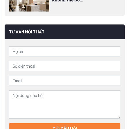
TƯ VẤN NỘI THẤT
GỬI CÂU HỎI