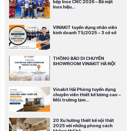
bếp Inox CNC 2026 – Bề mặt
Inox hiệu...
VINAKIT tuyển dụng nhân viên
kinh doanh T5/2025 – 3 cở sở
THÔNG BÁO DI CHUYỂN
SHOWROOM VINAKIT HÀ NỘI
Vinakit Hải Phòng tuyển dụng
chuyên viên thiết kế lương cao –
Môi trường làm...
20 Xu hướng thiết kế nội thất
2025 với những phong cách
không thể bỏ...