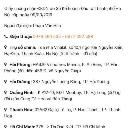
Giấy chứng nhận ĐKDN do Sở Kế hoạch Đầu tư Thành phố Hà
Nội cấp ngày 09/03/2019
Người đại diện: Phạm Văn Hân
Điện thoại:
0978 566 535
-
0977 097 588
Trụ sở chính:
Tòa nhà Vinakit, số 10/1 ngõ 168 Nguyễn Xiển,
Hạ Đình, Thanh Xuân, Hà Nội (ô tô tránh - đỗ cửa)
Hải Phòng:
HA4.10 Vinhomes Marina, P. An Biên, TP. Hải
Phòng (đối diện 456 Đ. Võ Nguyên Giáp)
Hải Dương:
387 Nguyễn Lương Bằng, TP. Hải Dương.
Quảng Ninh:
LK A12-10, KĐT Monbay, TP. Hạ Long (đường
đôi giữa Cung Cá Heo và Bảo Tàng)
Thanh Hóa:
02A62 Đại lộ Lê Lợi, P. Hạc Thành, TP. Thanh
Hoá
Hồ Chí Minh:
275 Lý Thường Kiệt, TP. Hồ Chí Minh