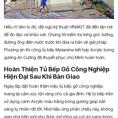
Hiểu rõ tâm tư đó, đội ngũ kỹ thuật VINAKIT đã đến tận nơi
để đo đạc và khảo sát. Chúng tôi kiểm tra từng góc tường,
đường ống điện nước trước khi đưa ra bản vẽ giải pháp.
Phương án thi công tủ bếp Melamine kết hợp Acrylic bóng
gương An Cường đã thuyết phục chú Minh hoàn toàn.
Hoàn Thiện Tủ Bếp Gỗ Công Nghiệp
Hiện Đại Sau Khi Bàn Giao
Ngày lắp đặt hoàn thiện mẫu tủ bếp gỗ công nghiệp
mang lại cảm xúc rộn ràng cho cả gia đình. Hệ tủ bếp trên
sử dụng cánh Acrylic màu trắng bóng gương giúp bắt
sáng tự nhiên rất tốt. Nhờ hiệu ứng phản chiếu này, không
gian nhà bếp mới như được mở rộng và cực kỳ sang trọng.