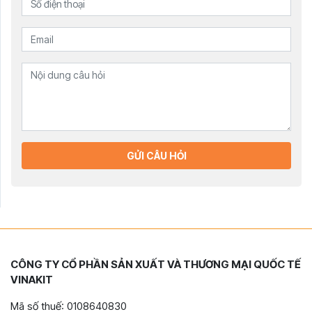
GỬI CÂU HỎI
CÔNG TY CỔ PHẦN SẢN XUẤT VÀ THƯƠNG MẠI QUỐC TẾ
VINAKIT
Mã số thuế: 0108640830