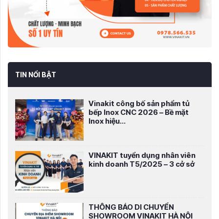
TIN NỔI BẬT
Vinakit công bố sản phẩm tủ
bếp Inox CNC 2026 – Bề mặt
Inox hiệu...
VINAKIT tuyển dụng nhân viên
kinh doanh T5/2025 – 3 cở sở
THÔNG BÁO DI CHUYỂN
SHOWROOM VINAKIT HÀ NỘI