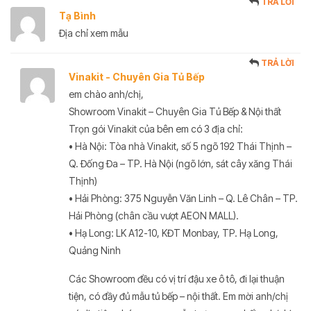
TRẢ LỜI
Tạ Bình
Địa chỉ xem mẫu
TRẢ LỜI
Vinakit - Chuyên Gia Tủ Bếp
em chào anh/chị,
Showroom Vinakit – Chuyên Gia Tủ Bếp & Nội thất
Trọn gói Vinakit của bên em có 3 địa chỉ:
• Hà Nội: Tòa nhà Vinakit, số 5 ngõ 192 Thái Thịnh –
Q. Đống Đa – TP. Hà Nội (ngõ lớn, sát cây xăng Thái
Thịnh)
• Hải Phòng: 375 Nguyễn Văn Linh – Q. Lê Chân – TP.
Hải Phòng (chân cầu vượt AEON MALL).
• Hạ Long: LK A12-10, KĐT Monbay, TP. Hạ Long,
Quảng Ninh
Các Showroom đều có vị trí đậu xe ô tô, đi lại thuận
tiện, có đầy đủ mẫu tủ bếp – nội thất. Em mời anh/chị