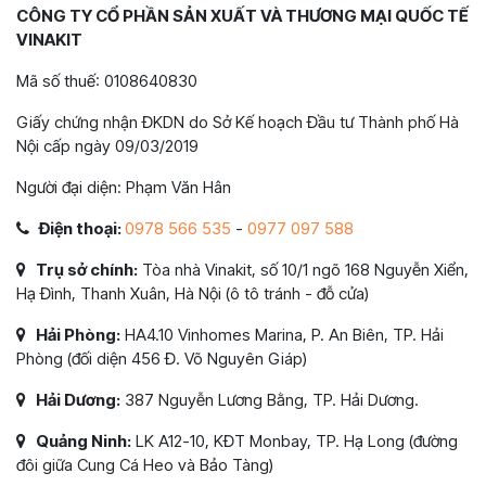
CÔNG TY CỔ PHẦN SẢN XUẤT VÀ THƯƠNG MẠI QUỐC TẾ
VINAKIT
Mã số thuế: 0108640830
Giấy chứng nhận ĐKDN do Sở Kế hoạch Đầu tư Thành phố Hà
Nội cấp ngày 09/03/2019
Người đại diện: Phạm Văn Hân
Điện thoại:
0978 566 535
-
0977 097 588
Trụ sở chính:
Tòa nhà Vinakit, số 10/1 ngõ 168 Nguyễn Xiển,
Hạ Đình, Thanh Xuân, Hà Nội (ô tô tránh - đỗ cửa)
Hải Phòng:
HA4.10 Vinhomes Marina, P. An Biên, TP. Hải
Phòng (đối diện 456 Đ. Võ Nguyên Giáp)
Hải Dương:
387 Nguyễn Lương Bằng, TP. Hải Dương.
Quảng Ninh:
LK A12-10, KĐT Monbay, TP. Hạ Long (đường
đôi giữa Cung Cá Heo và Bảo Tàng)