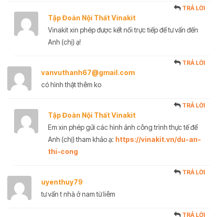
TRẢ LỜI
Tập Đoàn Nội Thất Vinakit
Vinakit xin phép được kết nối trực tiếp để tư vấn đến
Anh (chị) ạ!
TRẢ LỜI
vanvuthanh67@gmail.com
có hình thật thêm ko
TRẢ LỜI
Tập Đoàn Nội Thất Vinakit
Em xin phép gửi các hình ảnh công trình thực tế để
Anh (chị) tham khảo ạ:
https://vinakit.vn/du-an-
thi-cong
TRẢ LỜI
uyenthuy79
tư vấn t nhà ở nam từ liêm
TRẢ LỜI