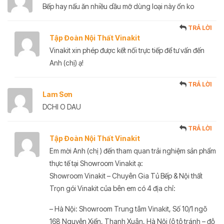
Bếp hay nấu ăn nhiều dầu mỡ dùng loại này ổn ko
TRẢ LỜI
Tập Đoàn Nội Thất Vinakit
Vinakit xin phép được kết nối trực tiếp để tư vấn đến
Anh (chị) ạ!
TRẢ LỜI
Lam Sơn
DCHI O DAU
TRẢ LỜI
Tập Đoàn Nội Thất Vinakit
Em mời Anh (chị ) đến tham quan trải nghiệm sản phẩm
thực tế tại Showroom Vinakit ạ:
Showroom Vinakit – Chuyên Gia Tủ Bếp & Nội thất
Trọn gói Vinakit của bên em có 4 địa chỉ:
– Hà Nội: Showroom Trung tâm Vinakit, Số 10/1 ngõ
168 Nguyễn Xiển, Thanh Xuân, Hà Nội (ô tô tránh – đỗ