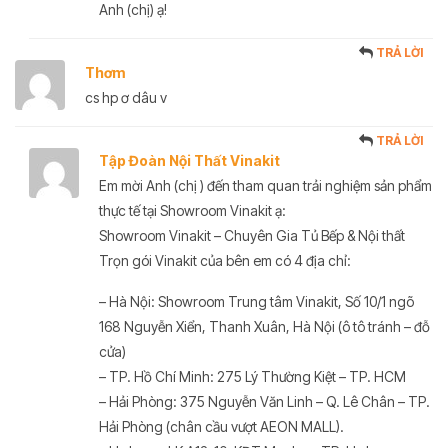
Anh (chị) ạ!
TRẢ LỜI
Thơm
cs hp ơ dâu v
TRẢ LỜI
Tập Đoàn Nội Thất Vinakit
Em mời Anh (chị ) đến tham quan trải nghiệm sản phẩm
thực tế tại Showroom Vinakit ạ:
Showroom Vinakit – Chuyên Gia Tủ Bếp & Nội thất
Trọn gói Vinakit của bên em có 4 địa chỉ:
– Hà Nội: Showroom Trung tâm Vinakit, Số 10/1 ngõ
168 Nguyễn Xiển, Thanh Xuân, Hà Nội (ô tô tránh – đỗ
cửa)
– TP. Hồ Chí Minh: 275 Lý Thường Kiệt – TP. HCM
– Hải Phòng: 375 Nguyễn Văn Linh – Q. Lê Chân – TP.
Hải Phòng (chân cầu vượt AEON MALL).