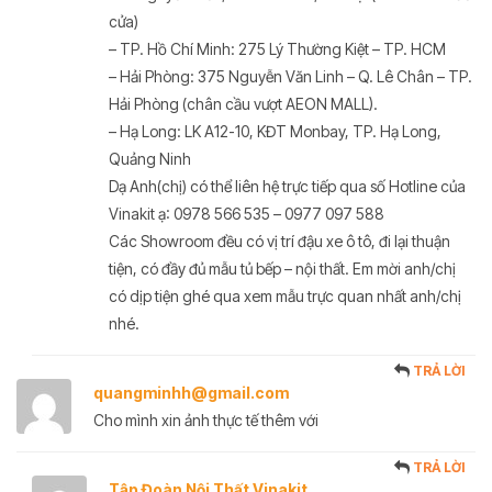
cửa)
– TP. Hồ Chí Minh: 275 Lý Thường Kiệt – TP. HCM
– Hải Phòng: 375 Nguyễn Văn Linh – Q. Lê Chân – TP.
Hải Phòng (chân cầu vượt AEON MALL).
– Hạ Long: LK A12-10, KĐT Monbay, TP. Hạ Long,
Quảng Ninh
Dạ Anh(chị) có thể liên hệ trực tiếp qua số Hotline của
Vinakit ạ: 0978 566 535 – 0977 097 588
Các Showroom đều có vị trí đậu xe ô tô, đi lại thuận
tiện, có đầy đủ mẫu tủ bếp – nội thất. Em mời anh/chị
có dịp tiện ghé qua xem mẫu trực quan nhất anh/chị
nhé.
TRẢ LỜI
quangminhh@gmail.com
Cho mình xin ảnh thực tế thêm với
TRẢ LỜI
Tập Đoàn Nội Thất Vinakit