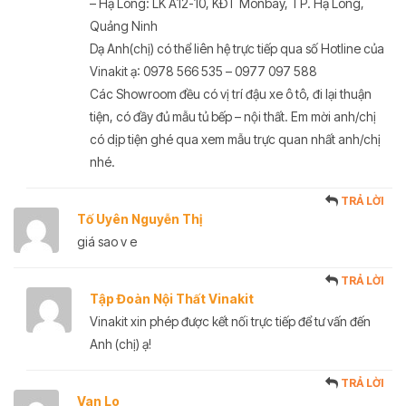
– Hạ Long: LK A12-10, KĐT Monbay, TP. Hạ Long,
Quảng Ninh
Dạ Anh(chị) có thể liên hệ trực tiếp qua số Hotline của
Vinakit ạ: 0978 566 535 – 0977 097 588
Các Showroom đều có vị trí đậu xe ô tô, đi lại thuận
tiện, có đầy đủ mẫu tủ bếp – nội thất. Em mời anh/chị
có dịp tiện ghé qua xem mẫu trực quan nhất anh/chị
nhé.
TRẢ LỜI
Tố Uyên Nguyễn Thị
giá sao v e
TRẢ LỜI
Tập Đoàn Nội Thất Vinakit
Vinakit xin phép được kết nối trực tiếp để tư vấn đến
Anh (chị) ạ!
TRẢ LỜI
Van Lo