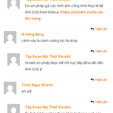
Em xin phép gửi các hình ảnh công trình thực tế để
Anh (chị) tham khảo ạ:
https://vinakit.vn/du-an-
thi-cong
TRẢ LỜI
lê hồng đăng
cánh này là cánh cường lực hả shop
TRẢ LỜI
Tập Đoàn Nội Thất Vinakit
Vinakit xin phép được kết nối trực tiếp để tư vấn đến
Anh (chị) ạ!
TRẢ LỜI
Trình Ngọc Khánh
xin sdt
TRẢ LỜI
Tập Đoàn Nội Thất Vinakit