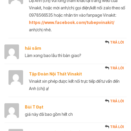
Dạ Anh (chị) vui lòng tham khảo tại trang web của
Vinakit, hoặc mời anh/chị gọi điện/kết nối zalo theo số
0978566535 hoặc nhắn tin vào fanpage Vinakit:
https://www.facebook.com/tubepvinakit/
anh/chị nhé.
TRẢ LỜI
hải sâm
Làm xong bao lâu thì bàn giao?
TRẢ LỜI
Tập Đoàn Nội Thất Vinakit
Vinakit xin phép được kết nối trực tiếp để tư vấn đến
Anh (chị) ạ!
TRẢ LỜI
Bùi T Đạt
giá này đã bao gồm hết ch
TRẢ LỜI