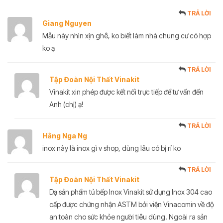
TRẢ LỜI
Giang Nguyen
Mẫu này nhìn xịn ghê, ko biết làm nhà chung cư có hợp
ko ạ
TRẢ LỜI
Tập Đoàn Nội Thất Vinakit
Vinakit xin phép được kết nối trực tiếp để tư vấn đến
Anh (chị) ạ!
TRẢ LỜI
Hằng Nga Ng
inox này là inox gì v shop, dùng lâu có bị rỉ ko
TRẢ LỜI
Tập Đoàn Nội Thất Vinakit
Dạ sản phẩm tủ bếp Inox Vinakit sử dụng Inox 304 cao
cấp được chứng nhận ASTM bởi viện Vinacomin về độ
an toàn cho sức khỏe người tiêu dùng. Ngoài ra sản