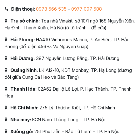
Điện thoại:
0978 566 535
-
0977 097 588
Trụ sở chính:
Tòa nhà Vinakit, số 10/1 ngõ 168 Nguyễn Xiển,
Hạ Đình, Thanh Xuân, Hà Nội (ô tô tránh - đỗ cửa)
Hải Phòng:
HA4.10 Vinhomes Marina, P. An Biên, TP. Hải
Phòng (đối diện 456 Đ. Võ Nguyên Giáp)
Hải Dương:
387 Nguyễn Lương Bằng, TP. Hải Dương.
Quảng Ninh:
LK A12-10, KĐT Monbay, TP. Hạ Long (đường
đôi giữa Cung Cá Heo và Bảo Tàng)
Thanh Hóa:
02A62 Đại lộ Lê Lợi, P. Hạc Thành, TP. Thanh
Hoá
Hồ Chí Minh:
275 Lý Thường Kiệt, TP. Hồ Chí Minh
Nhà máy:
KCN Nam Thăng Long - TP. Hà Nội
Xưởng gỗ:
251 Phú Diễn - Bắc Từ Liêm - TP. Hà Nội.