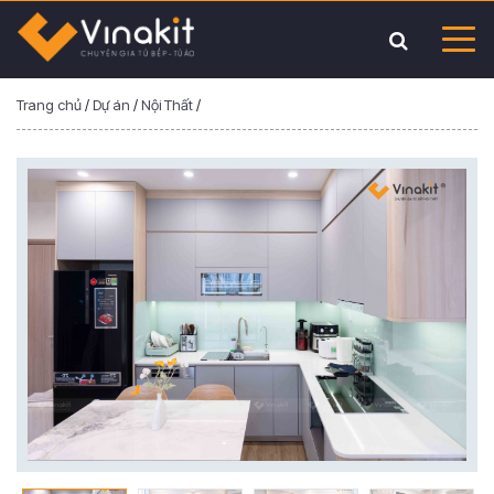
Trang chủ
/
Dự án
/
Nội Thất
/