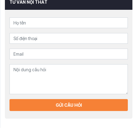
TƯ VẤN NỘI THẤT
GỬI CÂU HỎI