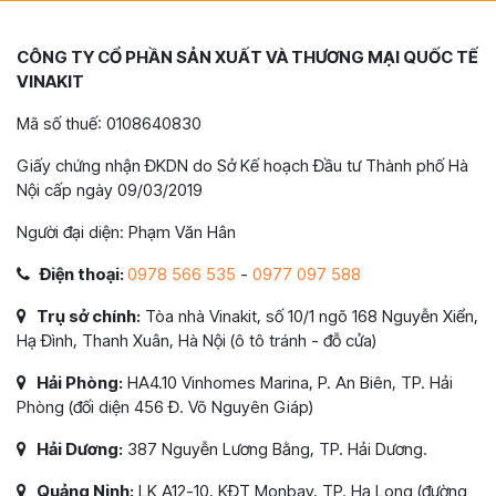
CÔNG TY CỔ PHẦN SẢN XUẤT VÀ THƯƠNG MẠI QUỐC TẾ
VINAKIT
Mã số thuế: 0108640830
Giấy chứng nhận ĐKDN do Sở Kế hoạch Đầu tư Thành phố Hà
Nội cấp ngày 09/03/2019
Người đại diện: Phạm Văn Hân
Điện thoại:
0978 566 535
-
0977 097 588
Trụ sở chính:
Tòa nhà Vinakit, số 10/1 ngõ 168 Nguyễn Xiển,
Hạ Đình, Thanh Xuân, Hà Nội (ô tô tránh - đỗ cửa)
Hải Phòng:
HA4.10 Vinhomes Marina, P. An Biên, TP. Hải
Phòng (đối diện 456 Đ. Võ Nguyên Giáp)
Hải Dương:
387 Nguyễn Lương Bằng, TP. Hải Dương.
Quảng Ninh:
LK A12-10, KĐT Monbay, TP. Hạ Long (đường