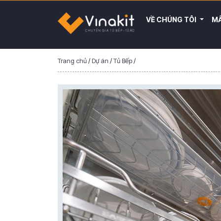
VỀ CHÚNG TÔI
MẪ
Trang chủ
/
Dự án
/
Tủ Bếp
/