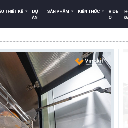
U THIẾT KẾ
DỰ
SẢN PHẨM
KIẾN THỨC
VIDE
H
ÁN
O
Đ