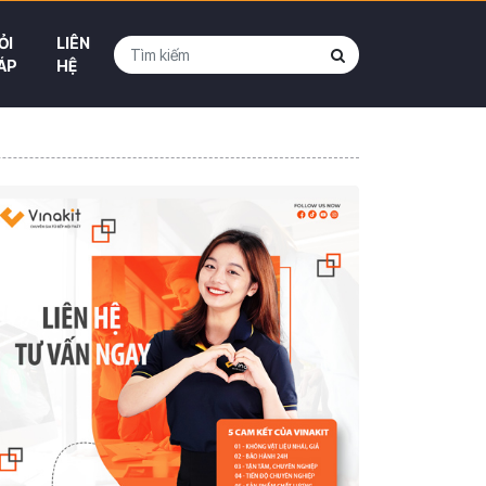
ỎI
LIÊN
ÁP
HỆ