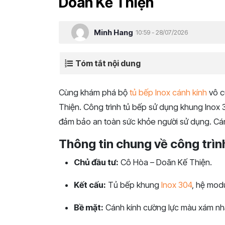
Doãn Kế Thiện
Minh Hang
10:59 - 28/07/2026
Tóm tắt nội dung
Cùng khám phá bộ
tủ bếp Inox cánh kính
vô c
Thiện. Công trình tủ bếp sử dụng khung Inox
đảm bảo an toàn sức khỏe người sử dụng. Cán
Thông tin chung về công trình
Chủ đầu tư:
Cô Hòa – Doãn Kế Thiện.
Kết cấu:
Tủ bếp khung
Inox 304
, hệ modu
Bề mặt:
Cánh kính cường lực màu xám nhạt