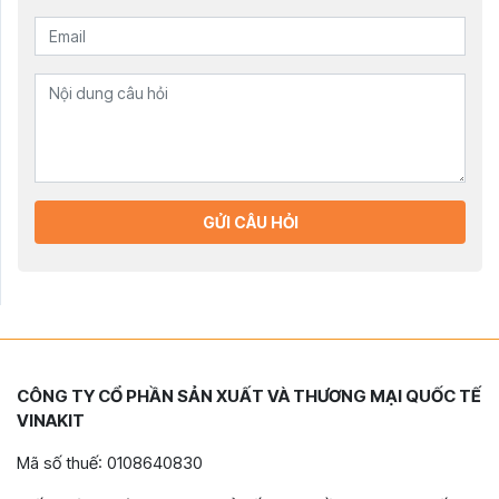
GỬI CÂU HỎI
CÔNG TY CỔ PHẦN SẢN XUẤT VÀ THƯƠNG MẠI QUỐC TẾ
VINAKIT
Mã số thuế: 0108640830