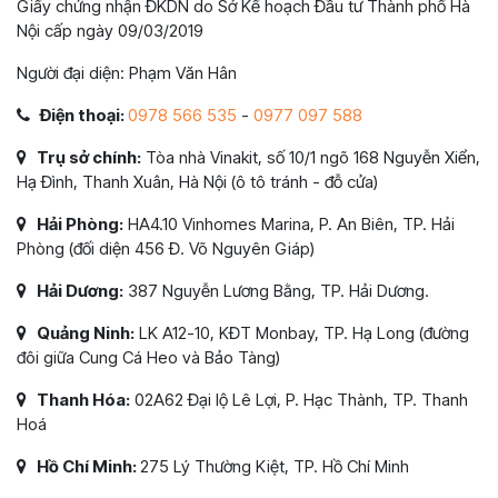
Giấy chứng nhận ĐKDN do Sở Kế hoạch Đầu tư Thành phố Hà
Nội cấp ngày 09/03/2019
Người đại diện: Phạm Văn Hân
Điện thoại:
0978 566 535
-
0977 097 588
Trụ sở chính:
Tòa nhà Vinakit, số 10/1 ngõ 168 Nguyễn Xiển,
Hạ Đình, Thanh Xuân, Hà Nội (ô tô tránh - đỗ cửa)
Hải Phòng:
HA4.10 Vinhomes Marina, P. An Biên, TP. Hải
Phòng (đối diện 456 Đ. Võ Nguyên Giáp)
Hải Dương:
387 Nguyễn Lương Bằng, TP. Hải Dương.
Quảng Ninh:
LK A12-10, KĐT Monbay, TP. Hạ Long (đường
đôi giữa Cung Cá Heo và Bảo Tàng)
Thanh Hóa:
02A62 Đại lộ Lê Lợi, P. Hạc Thành, TP. Thanh
Hoá
Hồ Chí Minh:
275 Lý Thường Kiệt, TP. Hồ Chí Minh