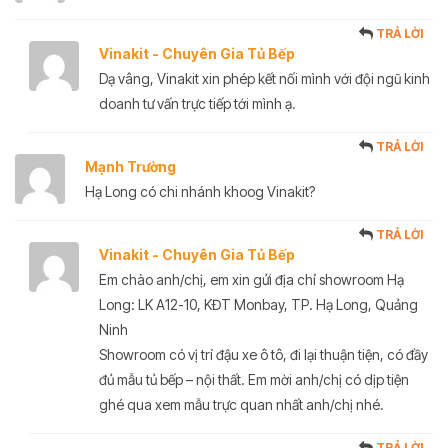
TRẢ LỜI
Vinakit - Chuyên Gia Tủ Bếp
Dạ vâng, Vinakit xin phép kết nối mình với đội ngũ kinh
doanh tư vấn trực tiếp tới mình ạ.
TRẢ LỜI
Mạnh Trường
Hạ Long có chi nhánh khoog Vinakit?
TRẢ LỜI
Vinakit - Chuyên Gia Tủ Bếp
Em chào anh/chị, em xin gửi địa chỉ showroom Hạ
Long: LK A12-10, KĐT Monbay, TP. Hạ Long, Quảng
Ninh
Showroom có vị trí đậu xe ô tô, đi lại thuận tiện, có đầy
đủ mẫu tủ bếp – nội thất. Em mời anh/chị có dịp tiện
ghé qua xem mẫu trực quan nhất anh/chị nhé.
TRẢ LỜI