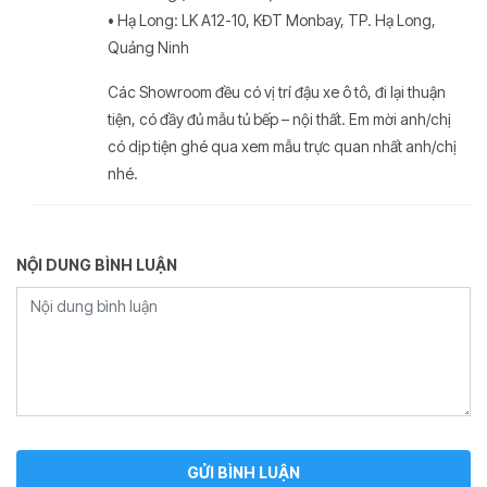
• Hạ Long: LK A12-10, KĐT Monbay, TP. Hạ Long,
Quảng Ninh
Các Showroom đều có vị trí đậu xe ô tô, đi lại thuận
tiện, có đầy đủ mẫu tủ bếp – nội thất. Em mời anh/chị
có dịp tiện ghé qua xem mẫu trực quan nhất anh/chị
nhé.
NỘI DUNG BÌNH LUẬN