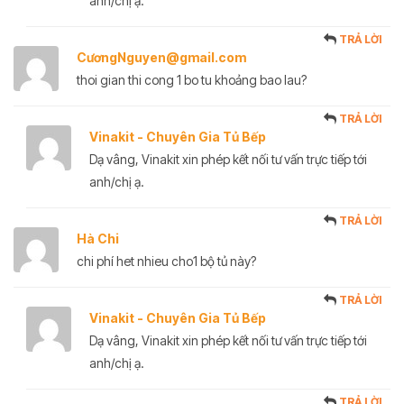
anh/chị ạ.
TRẢ LỜI
CươngNguyen@gmail.com
thoi gian thi cong 1 bo tu khoảng bao lau?
TRẢ LỜI
Vinakit - Chuyên Gia Tủ Bếp
Dạ vâng, Vinakit xin phép kết nối tư vấn trực tiếp tới
anh/chị ạ.
TRẢ LỜI
Hà Chi
chi phí het nhieu cho1 bộ tủ này?
TRẢ LỜI
Vinakit - Chuyên Gia Tủ Bếp
Dạ vâng, Vinakit xin phép kết nối tư vấn trực tiếp tới
anh/chị ạ.
TRẢ LỜI