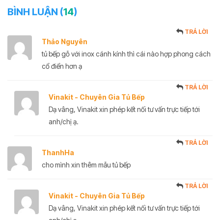
BÌNH LUẬN (
14
)
TRẢ LỜI
Thảo Nguyên
tủ bếp gỗ với inox cánh kính thì cái nào hợp phong cách
cổ điển hơn ạ
TRẢ LỜI
Vinakit - Chuyên Gia Tủ Bếp
Dạ vâng, Vinakit xin phép kết nối tư vấn trực tiếp tới
anh/chị ạ.
TRẢ LỜI
ThanhHa
cho mình xin thêm mẫu tủ bếp
TRẢ LỜI
Vinakit - Chuyên Gia Tủ Bếp
Dạ vâng, Vinakit xin phép kết nối tư vấn trực tiếp tới