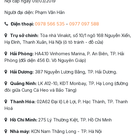
Nội cấp ngày 09/03/2019
Người đại diện: Phạm Văn Hân
Điện thoại:
0978 566 535
-
0977 097 588
Trụ sở chính:
Tòa nhà Vinakit, số 10/1 ngõ 168 Nguyễn Xiển,
Hạ Đình, Thanh Xuân, Hà Nội (ô tô tránh - đỗ cửa)
Hải Phòng:
HA4.10 Vinhomes Marina, P. An Biên, TP. Hải
Phòng (đối diện 456 Đ. Võ Nguyên Giáp)
Hải Dương:
387 Nguyễn Lương Bằng, TP. Hải Dương.
Quảng Ninh:
LK A12-10, KĐT Monbay, TP. Hạ Long (đường
đôi giữa Cung Cá Heo và Bảo Tàng)
Thanh Hóa:
02A62 Đại lộ Lê Lợi, P. Hạc Thành, TP. Thanh
Hoá
Hồ Chí Minh:
275 Lý Thường Kiệt, TP. Hồ Chí Minh
Nhà máy:
KCN Nam Thăng Long - TP. Hà Nội