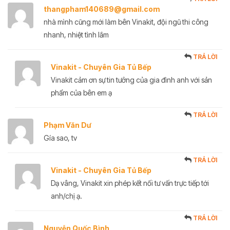
thangpham140689@gmail.com
nhà mình cũng mới làm bên Vinakit, đội ngũ thi công
nhanh, nhiệt tình lắm
TRẢ LỜI
Vinakit - Chuyên Gia Tủ Bếp
Vinakit cảm ơn sự tin tưởng của gia đình anh với sản
phẩm của bên em ạ
TRẢ LỜI
Phạm Văn Dư
Gía sao, tv
TRẢ LỜI
Vinakit - Chuyên Gia Tủ Bếp
Dạ vâng, Vinakit xin phép kết nối tư vấn trực tiếp tới
anh/chị ạ.
TRẢ LỜI
Nguyễn Quốc Bình