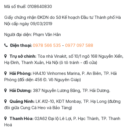
Mã số thuế: 0108640830
Giấy chứng nhận ĐKDN do Sở Kế hoạch Đầu tư Thành phố Hà
Nội cấp ngày 09/03/2019
Người đại diện: Phạm Văn Hân
Điện thoại:
0978 566 535
-
0977 097 588
Trụ sở chính:
Tòa nhà Vinakit, số 10/1 ngõ 168 Nguyễn Xiển,
Hạ Đình, Thanh Xuân, Hà Nội (ô tô tránh - đỗ cửa)
Hải Phòng:
HA4.10 Vinhomes Marina, P. An Biên, TP. Hải
Phòng (đối diện 456 Đ. Võ Nguyên Giáp)
Hải Dương:
387 Nguyễn Lương Bằng, TP. Hải Dương.
Quảng Ninh:
LK A12-10, KĐT Monbay, TP. Hạ Long (đường
đôi giữa Cung Cá Heo và Bảo Tàng)
Thanh Hóa:
02A62 Đại lộ Lê Lợi, P. Hạc Thành, TP. Thanh
Hoá