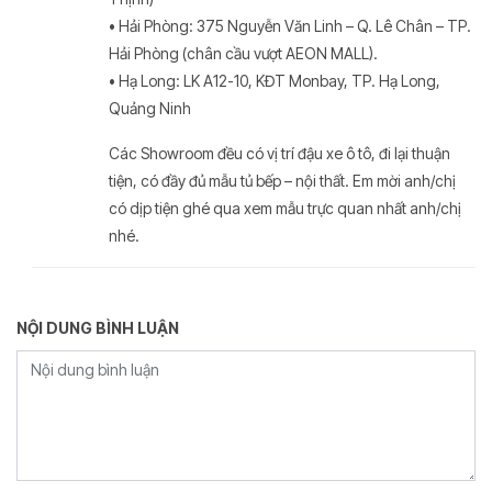
• Hải Phòng: 375 Nguyễn Văn Linh – Q. Lê Chân – TP.
Hải Phòng (chân cầu vượt AEON MALL).
• Hạ Long: LK A12-10, KĐT Monbay, TP. Hạ Long,
Quảng Ninh
Các Showroom đều có vị trí đậu xe ô tô, đi lại thuận
tiện, có đầy đủ mẫu tủ bếp – nội thất. Em mời anh/chị
có dịp tiện ghé qua xem mẫu trực quan nhất anh/chị
nhé.
NỘI DUNG BÌNH LUẬN