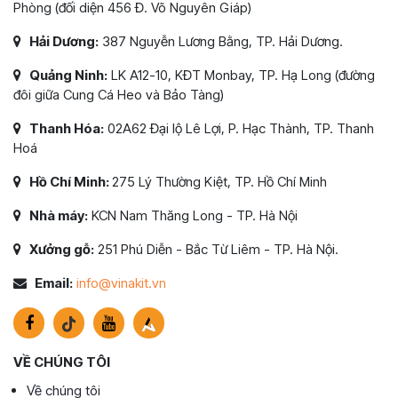
Phòng (đối diện 456 Đ. Võ Nguyên Giáp)
Hải Dương:
387 Nguyễn Lương Bằng, TP. Hải Dương.
Quảng Ninh:
LK A12-10, KĐT Monbay, TP. Hạ Long (đường
đôi giữa Cung Cá Heo và Bảo Tàng)
Thanh Hóa:
02A62 Đại lộ Lê Lợi, P. Hạc Thành, TP. Thanh
Hoá
Hồ Chí Minh:
275 Lý Thường Kiệt, TP. Hồ Chí Minh
Nhà máy:
KCN Nam Thăng Long - TP. Hà Nội
Xưởng gỗ:
251 Phú Diễn - Bắc Từ Liêm - TP. Hà Nội.
Email:
info@vinakit.vn
VỀ CHÚNG TÔI
Về chúng tôi