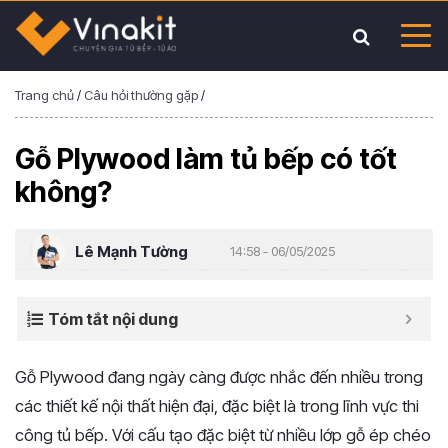
Trang chủ
/
Câu hỏi thường gặp
/
Gỗ Plywood làm tủ bếp có tốt
không?
Lê Mạnh Tường
14:58 - 06/05/2025
Tóm tắt nội dung
Gỗ
Plywood
đang
ngày
càng
được
nhắc
đến
nhiều
trong
các
thiết
kế
nội
thất
hiện
đại,
đặc
biệt
là
trong
lĩnh
vực
thi
công
tủ
bếp.
Với
cấu
tạo
đặc
biệt
từ
nhiều
lớp
gỗ
ép
chéo