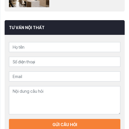
TƯ VẤN NỘI THẤT
GỬI CÂU HỎI