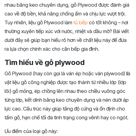
nhau
bằng
keo
chuyên
dụng,
gỗ
Plywood
được
đánh
giá
cao
về
độ
bền,
khả
năng
chống
ẩm
và
chịu
lực
vượt
trội.
Tuy
nhiên,
liệu
gỗ
Plywood làm
tủ bếp
có tốt không
–
nơi
thường
xuyên
tiếp
xúc
với
nước,
nhiệt
và
dầu
mỡ?
Bài
viết
dưới
đây
sẽ
giúp
bạn
hiểu
rõ
hơn
về
chất
liệu
này
để
đưa
ra
lựa
chọn
chính
xác
cho
căn
bếp
gia
đình.
Tìm hiểu về gỗ plywood
Gỗ
Plywood
(
hay
còn
gọi
là
ván
ép
hoặc
ván
plywood
)
l
à
vật
liệu
gỗ
công
nghiệp
được
tạo
thành
từ
nhiều
lớp (
lớp
lõi)
gỗ
mỏng,
ép
chồng
lên
nhau
theo
chiều
vuông
góc
từng
lớp,
kết
dính
bằng
keo
chuyên
dụng
và
nén
dưới
áp
lực
cao.
Cấu
trúc
này
giúp
tăng
độ
cứng
và
ổn
định
cho
tấm
gỗ,
hạn
chế
tối
đa
tình
trạng
cong
vênh
hay
co
ngót.
Ưu điểm của loại gỗ này: