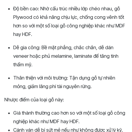
Độ
bền
cao:
Nhờ
cấu
trúc
nhiều
lớp
chéo
nhau,
gỗ
Plywood
có
khả
năng
chịu
lực,
chống
cong
vênh
tốt
hơn
so
với
một
số
loại
gỗ
công
nghiệp
khác
như
MDF
hay
HDF.
Dễ
gia
công:
Bề
mặt
phẳng,
chắc
chắn,
dễ
dán
veneer
hoặc
phủ
melamine,
laminate
để
tăng
tính
thẩm
mỹ.
Thân
thiện
với
môi
trường:
Tận
dụng
gỗ
tự
nhiên
mỏng,
giảm
lãng
phí
tài
nguyên
rừng.
Nhược điểm của loại gỗ này:
Giá thành thường cao hơn so với một số loại gỗ công
nghiệp khác như
MDF
hay
HDF.
Cánh ván dễ bị sứt mẻ nếu như không được xử lý kỹ.