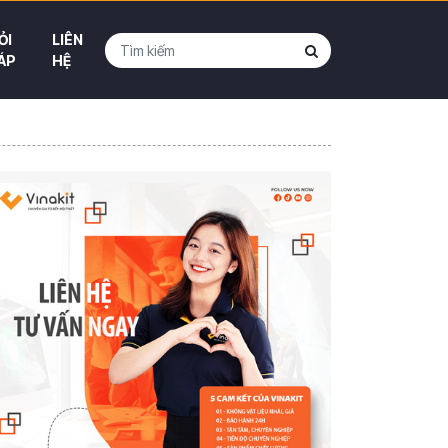
ỎI
LIÊN
ÁP
HỆ