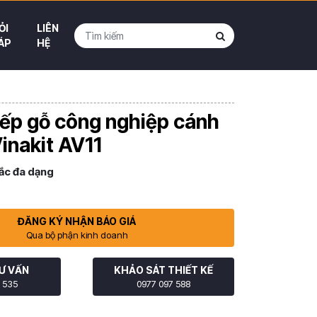
ỎI
LIÊN
ÁP
HỆ
ếp gỗ công nghiệp cánh
Vinakit AV11
ắc đa dạng
ĐĂNG KÝ NHẬN BÁO GIÁ
Qua bộ phận kinh doanh
Ư VẤN
KHẢO SÁT THIẾT KẾ
 535
0977 097 588