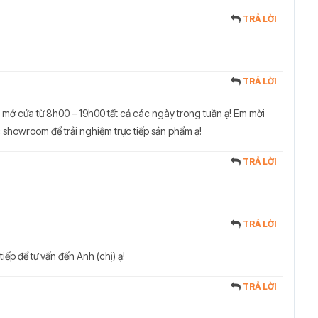
TRẢ LỜI
TRẢ LỜI
mở cửa từ 8h00 – 19h00 tất cả các ngày trong tuần ạ! Em mời
 showroom để trải nghiệm trực tiếp sản phẩm ạ!
TRẢ LỜI
TRẢ LỜI
tiếp để tư vấn đến Anh (chị) ạ!
TRẢ LỜI