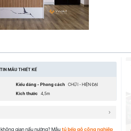
TIN MẪU THIẾT KẾ
Kiểu dáng - Phong cách
CHỮ I - HIỆN ĐẠI
Kích thước
4,5m
cho không gian nấu nướng? Mẫu
tủ bếp gỗ công nghiệp