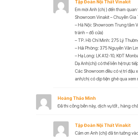
Tập Đoàn Nội Thất Vinakit
Em mời Anh (chị ) đến tham quan 
Showroom Vinakit – Chuyên Gia Tủ
– Hà Nội: Showroom Trung tâm Vi
tránh – đỗ cửa)
– TP. Hồ Chí Minh: 275 Lý Thườn
– Hải Phòng: 375 Nguyễn Văn Lin
– Hạ Long: LK A12-10, KĐT Monb
Dạ Anh(chị) có thể liên hệ trực t
Các Showroom đều có vị trí đậu xe 
anh/chị có dịp tiện ghé qua xem 
Hoàng Thảo Minh
Đã thi công bên này, dịch vụ tốt , hàng c
Tập Đoàn Nội Thất Vinakit
Cảm ơn Anh (chị) đã tin tưởng vào