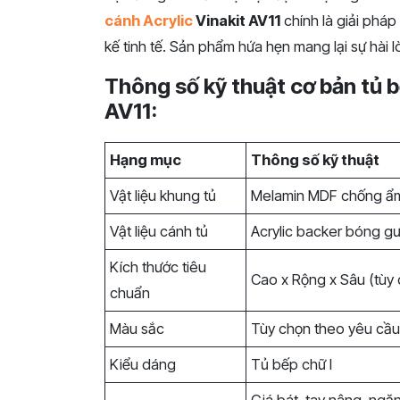
cánh Acrylic
Vinakit AV11
chính là giải pháp
kế tinh tế. Sản phẩm hứa hẹn mang lại sự hài
Thông số kỹ thuật cơ bản tủ 
AV11:
Hạng mục
Thông số kỹ thuật
Vật liệu khung tủ
Melamin MDF chống ẩ
Vật liệu cánh tủ
Acrylic backer bóng 
Kích thước tiêu
Cao x Rộng x Sâu (tùy 
chuẩn
Màu sắc
Tùy chọn theo yêu cầ
Kiểu dáng
Tủ bếp chữ I