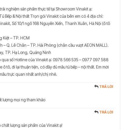
trải nghiệm sản phẩm thực tế tại Showroom Vinakit ạ:
 Bếp & Nội thất Trọn gói Vinakit của bên em có 4 địa chỉ:
nakit, Số 10/1 ngõ 168 Nguyễn Xiển, Thanh Xuân, Hà Nội (ô tô
g Kiệt – TP. HCM
h – Q. Lê Chân – TP. Hải Phòng (chân cầu vượt AEON MALL).
ay, TP. Hạ Long, Quảng Ninh
iếp qua số Hotline của Vinakit ạ: 0978 566 535 – 0977 097 588
ô tô, đi lại thuận tiện, có đầy đủ mẫu tủ bếp – nội thất. Em mời
mẫu trực quan nhất anh/chị nhé.
TRẢ LỜI
hất lượng mọi ng tham khảo
TRẢ LỜI
 chất lượng sản phẩm của Vinakit ạ!