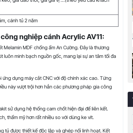
 kéo, giá dao thớt, giá gia vị …(theo yêu cầu khách
ăm, cánh tủ 2 năm
ỗ công nghiệp cánh Acrylic AV11:
t Melamin MDF chống ẩm An Cường. Đây là thương
it luôn minh bạch nguồn gốc, mang lại sự an tâm tối đa
i ứng dụng máy cắt CNC với độ chính xác cao. Từng
 Điều này vượt trội hơn hẳn các phương pháp gia công
kit sử dụng hệ thống cam chốt hiện đại để liên kết.
h, thẩm mỹ hơn rất nhiều so với dùng ke vít.
 tủ được thiết
kế độc lập và ghép nối linh hoạt. Kết