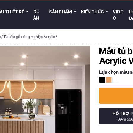
U THIẾT KẾ
DỰ
SẢN PHẨM
KIẾN THỨC
VIDE
H
ÁN
O
Đ
p
/
Tủ bếp gỗ công nghiệp Acrylic
/
Mẫu tủ b
Acrylic 
Lựa chọn màu s
HỖ TRỢ T
0978 566