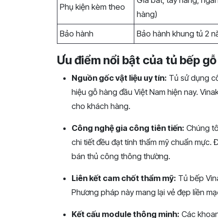
Giá bát, tay nâng, ngăn
Phụ kiện kèm theo
hàng)
Bảo hành
Bảo hành khung tủ 2 n
Ưu điểm nổi bật của tủ bếp g
Nguồn gốc vật liệu uy tín:
Tủ sử dụng cố
hiệu gỗ hàng đầu Việt Nam hiện nay. Vinak
cho khách hàng.
Công nghệ gia công tiên tiến:
Chúng tô
chi tiết đều đạt tính thẩm mỹ chuẩn mực.
bán thủ công thông thường.
Liên kết cam chốt thẩm mỹ:
Tủ bếp Vina
Phương pháp này mang lại vẻ đẹp liền mạc
Kết cấu module thông minh:
Các khoang