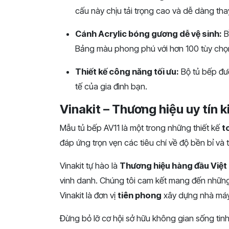
cấu này chịu tải trọng cao và dễ dàng thay đ
Cánh Acrylic bóng gương dễ vệ sinh:
B
Bảng màu phong phú với hơn 100 tùy chọn
Thiết kế công năng tối ưu:
Bộ tủ bếp đượ
tế của gia đình bạn.
Vinakit – Thương hiệu uy tín 
Mẫu tủ bếp AV11 là một trong những thiết kế
t
đáp ứng trọn vẹn các tiêu chí về độ bền bỉ và 
Vinakit tự hào là
Thương hiệu hàng đầu Việ
vinh danh. Chúng tôi cam kết mang đến nhữ
Vinakit là đơn vị
tiên phong
xây dựng nhà máy
Đừng bỏ lỡ cơ hội sở hữu không gian sống tinh 