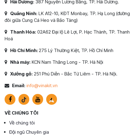
Hải Dương:
387 Nguyễn Lương Bằng, TP. Hải Dương.
Quảng Ninh:
LK A12-10, KĐT Monbay, TP. Hạ Long (đường
đôi giữa Cung Cá Heo và Bảo Tàng)
Thanh Hóa:
02A62 Đại lộ Lê Lợi, P. Hạc Thành, TP. Thanh
Hoá
Hồ Chí Minh:
275 Lý Thường Kiệt, TP. Hồ Chí Minh
Nhà máy:
KCN Nam Thăng Long - TP. Hà Nội
Xưởng gỗ:
251 Phú Diễn - Bắc Từ Liêm - TP. Hà Nội.
Email:
info@vinakit.vn
VỀ CHÚNG TÔI
Về chúng tôi
Đội ngũ Chuyên gia