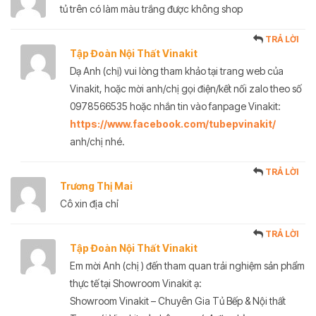
tủ trên có làm màu trắng được không shop
TRẢ LỜI
Tập Đoàn Nội Thất Vinakit
Dạ Anh (chị) vui lòng tham khảo tại trang web của
Vinakit, hoặc mời anh/chị gọi điện/kết nối zalo theo số
0978566535 hoặc nhắn tin vào fanpage Vinakit:
https://www.facebook.com/tubepvinakit/
anh/chị nhé.
TRẢ LỜI
Trương Thị Mai
Cô xin địa chỉ
TRẢ LỜI
Tập Đoàn Nội Thất Vinakit
Em mời Anh (chị ) đến tham quan trải nghiệm sản phẩm
thực tế tại Showroom Vinakit ạ:
Showroom Vinakit – Chuyên Gia Tủ Bếp & Nội thất