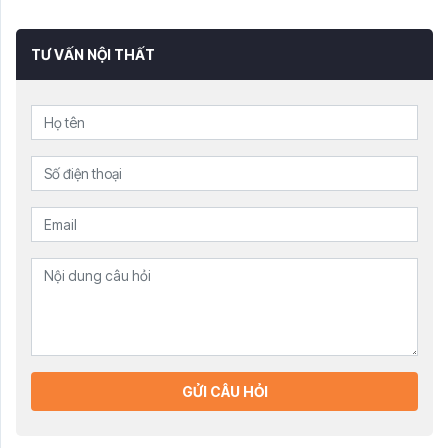
TƯ VẤN NỘI THẤT
GỬI CÂU HỎI