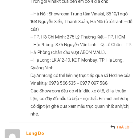
Trọn gói Vinakit của bên em có 4 địa chỉ:
– Hà Nội: Showroom Trung tâm Vinakit, Số 10/1 ngõ
168 Nguyễn Xiển, Thanh Xuân, Hà Nội (ô tô tránh – đỗ
cửa)
– TP. Hồ Chí Minh: 275 Lý Thường Kiệt – TP. HCM
– Hải Phòng: 375 Nguyễn Văn Linh – Q. Lê Chân – TP.
Hải Phòng (chân cầu vượt AEON MALL).
– Hạ Long: LK A12-10, KĐT Monbay, TP. Hạ Long,
Quảng Ninh
Dạ Anh(chị) có thể liên hệ trực tiếp qua số Hotline của
Vinakit ạ: 0978 566 535 – 0977 097 588
Các Showroom đều có vị trí đậu xe ô tô, đi lại thuận
tiện, có đầy đủ mẫu tủ bếp – nội thất. Em mời anh/chị
có dịp tiện ghé qua xem mẫu trực quan nhất anh/chị
nhé.
TRẢ LỜI
Long Do