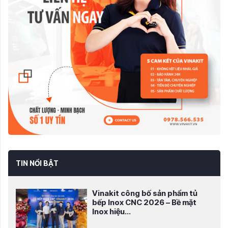
TIN NỔI BẬT
Vinakit công bố sản phẩm tủ
bếp Inox CNC 2026 – Bề mặt
Inox hiệu...