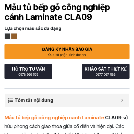
Mẫu tủ bếp gỗ công nghiệp
cánh Laminate CLA09
Lựa chọn màu sắc đa dạng
ĐĂNG KÝ NHẬN BÁO GIÁ
Qua bộ phận kinh doanh
HỖ TRỢ TƯ VẤN
KHẢO SÁT THIẾT KẾ
0978 566 535
0977 097 588
Tóm tắt nội dung
Mẫu tủ bếp gỗ công nghiệp cánh Laminate
CLA09
sở
hữu phong cách giao thoa giữa cổ điển và hiện đại. Các