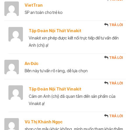
VietTran
SP an toàn cho trẻ ko
TRẢ LỜI
Tập Đoàn Nội Thất Vinakit
Vinakit xin phép được kết nối trực tiếp để tư vấn đến
Anh (chị) ạ!
TRẢ LỜI
An Đức
Bên này tư vấn rõ ràng, dễ lựa chọn
TRẢ LỜI
Tập Đoàn Nội Thất Vinakit
Cảm ơn Anh (chị) đã quan tâm đến sản phẩm của
Vinakit ạ!
TRẢ LỜI
Vũ Thị Khánh Ngọc
shop còn mẫu khác không, mình muốn tham khảo thêm