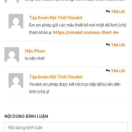
TRẢ LỜI
Tập Đoàn Nội Thất Vinakit
Em xin phép gửi các mẫu thiết kế mới nhất để Anh (chị)
tham khảo ạ:
https://vinakit.vn/mau-thiet-ke
TRẢ LỜI
Hậu Phan
tư vấn nhé!
TRẢ LỜI
Tập Đoàn Nội Thất Vinakit
Vinakit xin phép được kết nối trực tiếp để tư vấn đến
Anh (chị) ạ!
NỘI DUNG BÌNH LUẬN