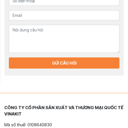
GỬI CÂU HỎI
CÔNG TY CỔ PHẦN SẢN XUẤT VÀ THƯƠNG MẠI QUỐC TẾ
VINAKIT
Mã số thuế: 0108640830