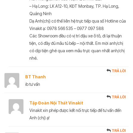
– Hạ Long: LK A12-10, KĐT Monbay, TP. Hạ Long,
Quảng Ninh
Dạ Anh(chị) có thể liên hệ trực tiếp qua số Hotline của
Vinakit ạ: 0978 566 535 – 0977 097 588
Các Showroom đều có vị trí đậu xe ô tô, đi lại thuận
tiện, có đầy đủ mẫu tủ bếp – nội thất. Em mời anh/chị
có dịp tiện ghé qua xem mẫu trực quan nhất anh/chị
nhé.
TRẢ LỜI
BT Thanh
ib tư vấn
TRẢ LỜI
Tập Đoàn Nội Thất Vinakit
Vinakit xin phép được kết nối trực tiếp để tư vấn đến
Anh (chị) ạ!
TRẢ LỜI