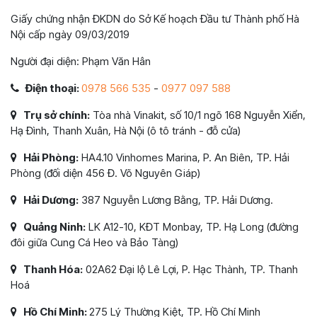
Giấy chứng nhận ĐKDN do Sở Kế hoạch Đầu tư Thành phố Hà
Nội cấp ngày 09/03/2019
Người đại diện: Phạm Văn Hân
Điện thoại:
0978 566 535
-
0977 097 588
Trụ sở chính:
Tòa nhà Vinakit, số 10/1 ngõ 168 Nguyễn Xiển,
Hạ Đình, Thanh Xuân, Hà Nội (ô tô tránh - đỗ cửa)
Hải Phòng:
HA4.10 Vinhomes Marina, P. An Biên, TP. Hải
Phòng (đối diện 456 Đ. Võ Nguyên Giáp)
Hải Dương:
387 Nguyễn Lương Bằng, TP. Hải Dương.
Quảng Ninh:
LK A12-10, KĐT Monbay, TP. Hạ Long (đường
đôi giữa Cung Cá Heo và Bảo Tàng)
Thanh Hóa:
02A62 Đại lộ Lê Lợi, P. Hạc Thành, TP. Thanh
Hoá
Hồ Chí Minh:
275 Lý Thường Kiệt, TP. Hồ Chí Minh