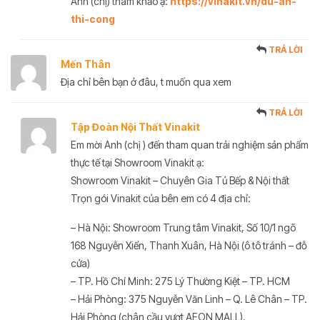
Anh (chị) tham khảo ạ:
https://vinakit.vn/du-an-
thi-cong
TRẢ LỜI
Mến Thân
Địa chỉ bên bạn ở đâu, t muốn qua xem
TRẢ LỜI
Tập Đoàn Nội Thất Vinakit
Em mời Anh (chị ) đến tham quan trải nghiệm sản phẩm
thực tế tại Showroom Vinakit ạ:
Showroom Vinakit – Chuyên Gia Tủ Bếp & Nội thất
Trọn gói Vinakit của bên em có 4 địa chỉ:
– Hà Nội: Showroom Trung tâm Vinakit, Số 10/1 ngõ
168 Nguyễn Xiển, Thanh Xuân, Hà Nội (ô tô tránh – đỗ
cửa)
– TP. Hồ Chí Minh: 275 Lý Thường Kiệt – TP. HCM
– Hải Phòng: 375 Nguyễn Văn Linh – Q. Lê Chân – TP.
Hải Phòng (chân cầu vượt AEON MALL).