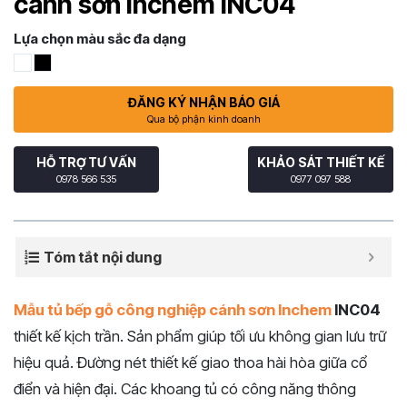
cánh sơn Inchem INC04
Lựa chọn màu sắc đa dạng
ĐĂNG KÝ NHẬN BÁO GIÁ
Qua bộ phận kinh doanh
HỖ TRỢ TƯ VẤN
KHẢO SÁT THIẾT KẾ
0978 566 535
0977 097 588
Tóm tắt nội dung
Mẫu tủ bếp gỗ công nghiệp cánh sơn Inchem
INC04
thiết kế kịch trần. Sản phẩm giúp tối ưu không gian lưu trữ
hiệu quả. Đường nét thiết kế giao thoa hài hòa giữa cổ
điển và hiện đại. Các khoang tủ có công năng thông