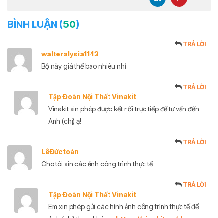
BÌNH LUẬN (
50
)
TRẢ LỜI
walteralysia1143
Bộ này giá thế bao nhiêu nhỉ
TRẢ LỜI
Tập Đoàn Nội Thất Vinakit
Vinakit xin phép được kết nối trực tiếp để tư vấn đến
Anh (chị) ạ!
TRẢ LỜI
LêĐứctoàn
Cho tôi xin các ảnh công trình thực tế
TRẢ LỜI
Tập Đoàn Nội Thất Vinakit
Em xin phép gửi các hình ảnh công trình thực tế để