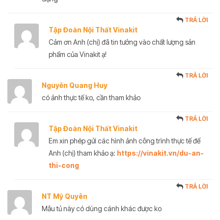
TRẢ LỜI
Tập Đoàn Nội Thất Vinakit
Cảm ơn Anh (chị) đã tin tưởng vào chất lượng sản
phẩm của Vinakit ạ!
TRẢ LỜI
Nguyễn Quang Huy
có ảnh thực tế ko, cần tham khảo
TRẢ LỜI
Tập Đoàn Nội Thất Vinakit
Em xin phép gửi các hình ảnh công trình thực tế để
Anh (chị) tham khảo ạ:
https://vinakit.vn/du-an-
thi-cong
TRẢ LỜI
NT Mỹ Quyên
Mẫu tủ này có dùng cánh khác được ko