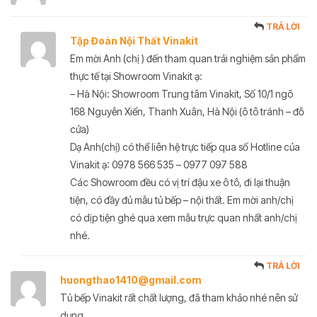
TRẢ LỜI
Tập Đoàn Nội Thất Vinakit
Em mời Anh (chị ) đến tham quan trải nghiệm sản phẩm
thực tế tại Showroom Vinakit ạ:
– Hà Nội: Showroom Trung tâm Vinakit, Số 10/1 ngõ
168 Nguyễn Xiển, Thanh Xuân, Hà Nội (ô tô tránh – đỗ
cửa)
Dạ Anh(chị) có thể liên hệ trực tiếp qua số Hotline của
Vinakit ạ: 0978 566 535 – 0977 097 588
Các Showroom đều có vị trí đậu xe ô tô, đi lại thuận
tiện, có đầy đủ mẫu tủ bếp – nội thất. Em mời anh/chị
có dịp tiện ghé qua xem mẫu trực quan nhất anh/chị
nhé.
TRẢ LỜI
huongthao1410@gmail.com
Tủ bếp Vinakit rất chất lượng, đã tham khảo nhé nên sử
dụng