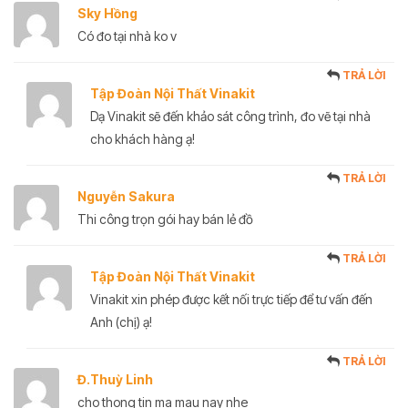
Sky Hồng
Có đo tại nhà ko v
TRẢ LỜI
Tập Đoàn Nội Thất Vinakit
Dạ Vinakit sẽ đến khảo sát công trình, đo vẽ tại nhà
cho khách hàng ạ!
TRẢ LỜI
Nguyễn Sakura
Thi công trọn gói hay bán lẻ đồ
TRẢ LỜI
Tập Đoàn Nội Thất Vinakit
Vinakit xin phép được kết nối trực tiếp để tư vấn đến
Anh (chị) ạ!
TRẢ LỜI
Đ.Thuỳ Linh
cho thong tin ma mau nay nhe