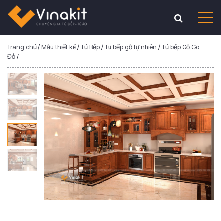
Trang chủ
/
Mẫu thiết kế
/
Tủ Bếp
/
Tủ bếp gỗ tự nhiên
/
Tủ bếp Gỗ Gõ
Đỏ
/