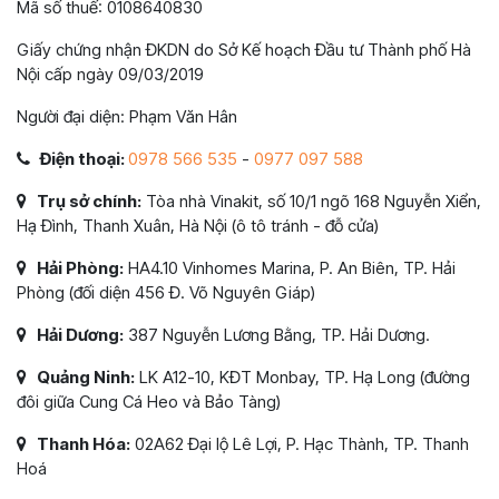
Mã số thuế: 0108640830
Giấy chứng nhận ĐKDN do Sở Kế hoạch Đầu tư Thành phố Hà
Nội cấp ngày 09/03/2019
Người đại diện: Phạm Văn Hân
Điện thoại:
0978 566 535
-
0977 097 588
Trụ sở chính:
Tòa nhà Vinakit, số 10/1 ngõ 168 Nguyễn Xiển,
Hạ Đình, Thanh Xuân, Hà Nội (ô tô tránh - đỗ cửa)
Hải Phòng:
HA4.10 Vinhomes Marina, P. An Biên, TP. Hải
Phòng (đối diện 456 Đ. Võ Nguyên Giáp)
Hải Dương:
387 Nguyễn Lương Bằng, TP. Hải Dương.
Quảng Ninh:
LK A12-10, KĐT Monbay, TP. Hạ Long (đường
đôi giữa Cung Cá Heo và Bảo Tàng)
Thanh Hóa:
02A62 Đại lộ Lê Lợi, P. Hạc Thành, TP. Thanh
Hoá