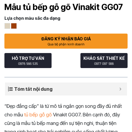
Mẫu tủ bếp gỗ gõ Vinakit GG07
Lựa chọn màu sắc đa dạng
ĐĂNG KÝ NHẬN BÁO GIÁ
Qua bộ phận kinh doanh
HỖ TRỢ TƯ VẤN
KHẢO SÁT THIẾT KẾ
0978 566 535
0977 097 588
Tóm tắt nội dung
“Đẹp đẳng cấp” là từ mô tả ngắn gọn song đầy đủ nhất
cho mẫu
tủ bếp gỗ gõ
Vinakit GG07. Bên cạnh đó, đây
cũng là mẫu tủ bếp mang đến sự tiện nghi, thuận tiện
trong sinh hoạt cho trải nghiệm cuộc sống chất lượng