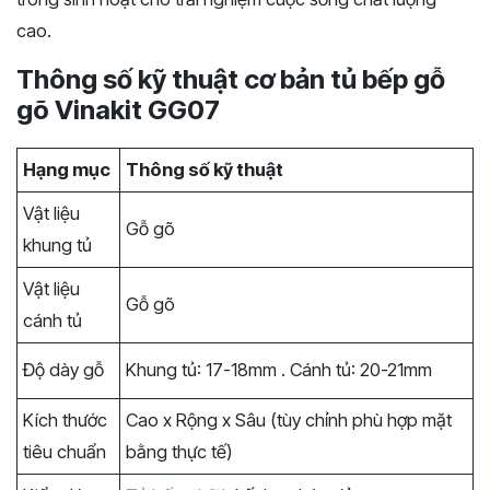
cao.
Thông số kỹ thuật cơ bản tủ bếp gỗ
gõ Vinakit GG07
Hạng mục
Thông số kỹ thuật
Vật liệu
Gỗ gõ
khung tủ
Vật liệu
Gỗ gõ
cánh tủ
Độ dày gỗ
Khung tủ:
17-18mm
. Cánh tủ:
20-21mm
Kích thước
Cao x Rộng x Sâu (tùy chỉnh phù hợp mặt
tiêu chuẩn
bằng thực tế)