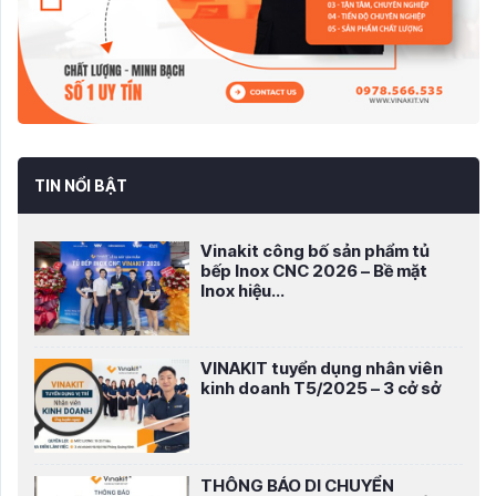
TIN NỔI BẬT
Vinakit công bố sản phẩm tủ
bếp Inox CNC 2026 – Bề mặt
Inox hiệu...
VINAKIT tuyển dụng nhân viên
kinh doanh T5/2025 – 3 cở sở
THÔNG BÁO DI CHUYỂN