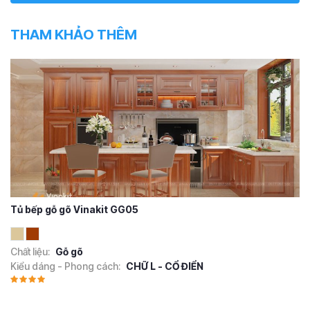
THAM KHẢO THÊM
Tủ bếp gỗ gõ Vinakit GG05
Chất liệu:
Gỗ gõ
Kiểu dáng - Phong cách:
CHỮ L - CỔ ĐIỂN