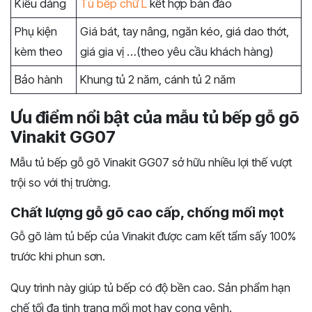
Kiểu dáng
Tủ bếp chữ L
kết hợp bàn đảo
Phụ kiện
Giá bát, tay nâng, ngăn kéo, giá dao thớt,
kèm theo
giá gia vị …(theo yêu cầu khách hàng)
Bảo hành
Khung tủ 2 năm, cánh tủ 2 năm
Ưu điểm nổi bật của mẫu tủ bếp gỗ gõ
Vinakit GG07
Mẫu tủ bếp gỗ gõ Vinakit GG07 sở hữu nhiều lợi thế vượt
trội so với thị trường.
Chất lượng gỗ gõ cao cấp, chống mối mọt
Gỗ gõ làm tủ bếp của Vinakit được cam kết tẩm sấy 100%
trước khi phun sơn.
Quy trình này giúp tủ bếp có độ bền cao. Sản phẩm hạn
chế tối đa tình trạng mối mọt hay cong vênh.